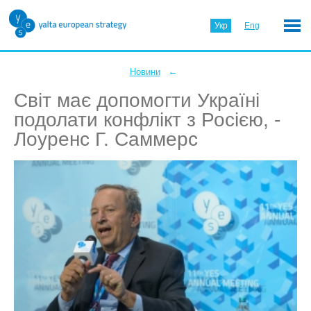
Укр
Eng
←
Новини
Світ має допомогти Україні
подолати конфлікт з Росією, -
Лоуренс Г. Саммерс