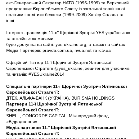
екс-Генеральний Секретар НАТО (1995-1999) та Верховний
представник Європейського Союзу із загальної зовнішньої
політики і політики безпеки (1999-2009) Хав’єр Солана та
інші.
Інтернет-трансляція 11-ої Щорічної Зустрічі YES українською
та англійською мовами
буде доступна на сайті: yes-ukraine.org, а також на сайтах
Медіа Партнерів: pravda.com.ua, nvua.net та ictv.ua
Офіційний Твіттер 11-ї Щорічної Зустрічі Ялтинської
Європейської Стратегії @yes_ukraine, хеш-тег для учасників
та читачів: #YESUkraine2014
Спеціальні партнери 11-ї Щорічної Зустрічі Ялтинської
Європейської Стратегії:
ДТЕК, АЛЬФА-БАНК (УКРАЇНА), BURISMA HOLDINGS
Партнери 11-ї Щорічної Зустрічі Ялтинської
Європейської Стратегії:
SHELL, CONCORDE CAPITAL, Міжнародний фонд
«Відродження»
Медіа-партнери 11-ї Щорічної Зустрічі Ялтинської
Європейської Стратегії: