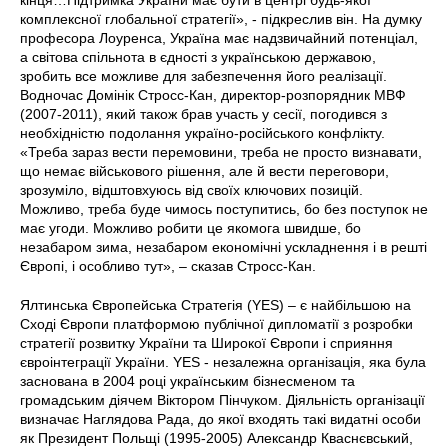
комплексної глобальної стратегії», - підкреслив він. На думку
професора Лоуренса, Україна має надзвичайний потенціал,
а світова спільнота в єдності з українською державою,
зробить все можливе для забезпечення його реалізації.
Водночас Домінік Стросс-Кан, директор-розпорядник МВФ
(2007-2011), який також брав участь у сесії, погодився з
необхідністю подолання україно-російського конфлікту.
«Треба зараз вести перемовини, треба не просто визнавати,
що немає військового рішення, але й вести переговори,
зрозуміло, відштовхуюсь від своїх ключових позицій.
Можливо, треба буде чимось поступитись, бо без поступок не
має угоди. Можливо робити це якомога швидше, бо
незабаром зима, незабаром економічні ускладнення і в решті
Європі, і особливо тут», – сказав Стросс-Кан.
Ялтинська Європейська Стратегія (YES) – є найбільшою на
Сході Європи платформою публічної дипломатії з розробки
стратегії розвитку України та Широкої Європи і сприяння
євроінтеграції України. YES - незалежна організація, яка була
заснована в 2004 році українським бізнесменом та
громадським діячем Віктором Пінчуком. Діяльність організації
визначає Наглядова Рада, до якої входять такі видатні особи
як Президент Польщі (1995-2005) Александр Кваснєвський,