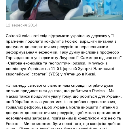
12 вересня 2014
Світовій спільноті слід підтримати українську державу у її
прагненні подолати конфлікт з Росією, вирішити питання з
доступом до енергетичних ресурсів та перспективним
реформуванням економіки. Таку думку висловив професор
Гарвардського університету Лоуренс Г. Саммерс під час сесії
«Світова економіка та геополітичні ризики. Імпульси з
«полігону» Україна» на 11-й Щорічній Зустрічі Ялтинської
європейської стратегії (YES) у п’ятницю в Києві.
«З погляду світової спільноти нам справді потрібно дуже
пильно придивлятися до того, що робиться з Росією…Ми
маємо також приділяти увагу тому, що робиться для України,
щоб Україна могла упоратися із потребою перспективних,
тривалих реформ, і щоб Україна могла вирішити питання з
доступом до енергетичних ресурсів, щоб могла протистояти
новоявленим загрозам, пов’язаним із конфліктом між нею та
Росією… Ми не можемо бути певні того, що конфлікт добігає
кінця…Підтримка України має бути в центрі будь-якої