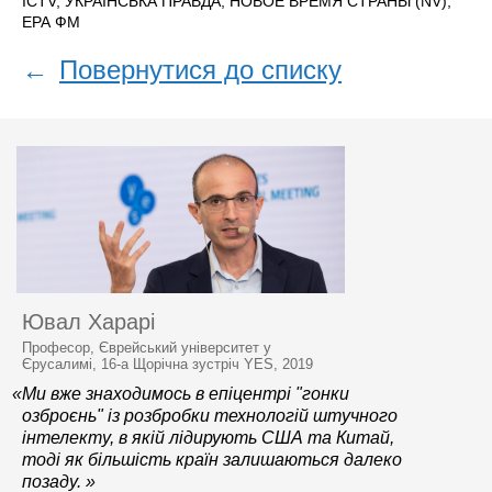
ICTV, УКРАЇНСЬКА ПРАВДА, НОВОЕ ВРЕМЯ СТРАНЫ (NV),
ЕРА ФM
←
Повернутися до списку
Ювал Харарі
Професор, Єврейський університет у
Єрусалимі, 16-а Щорічна зустріч YES, 2019
«Ми вже знаходимось в епіцентрі "гонки
озброєнь" із розбробки технологій штучного
інтелекту, в якій лідирують США та Китай,
тоді як більшість країн залишаються далеко
позаду. »