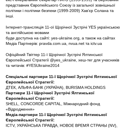
представник Європейського Союзу із загальної зовнішньої
політики і політики безпеки (1999-2009) Хав’єр Солана та
інші.
Інтернет-трансляція 11-ої Щорічної Зустрічі YES українською
та англійською мовами
буде доступна на сайті: yes-ukraine.org, а також на сайтах
Медіа Партнерів: pravda.com.ua, nvua.net та ictv.ua
Офіційний Твіттер 11-ї Щорічної Зустрічі Ялтинської
Європейської Стратегії @yes_ukraine, хеш-тег для учасників
та читачів: #YESUkraine2014
Спеціальні партнери 11-ї Щорічної Зустрічі Ялтинської
Європейської Стратегії:
ДТЕК, АЛЬФА-БАНК (УКРАЇНА), BURISMA HOLDINGS
Партнери 11-ї Щорічної Зустрічі Ялтинської
Європейської Стратегії:
SHELL, CONCORDE CAPITAL, Міжнародний фонд
«Відродження»
Медіа-партнери 11-ї Щорічної Зустрічі Ялтинської
Європейської Стратегії:
ICTV, УКРАЇНСЬКА ПРАВДА, НОВОЕ ВРЕМЯ СТРАНЫ (NV),