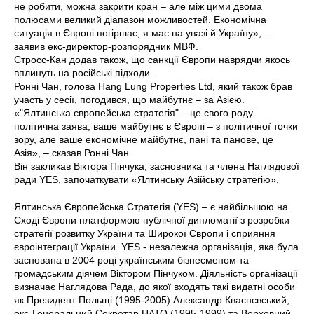
не робити, можна закрити кран – але між цими двома
полюсами великий діапазон можливостей. Економічна
ситуація в Європі погіршає, я має на увазі й Україну», –
заявив екс-директор-розпорядник МВФ.
Стросс-Кан додав також, що санкції Європи наврядчи якось
вплинуть на російські підходи.
Ронні Чан, голова Hang Lung Properties Ltd, який також брав
участь у сесії, погодився, що майбутнє – за Азією.
«"Ялтинська європейська стратегія" – це свого роду
політична заява, ваше майбутнє в Європі – з політичної точки
зору, але ваше економічне майбутнє, пані та панове, це
Азія», – сказав Ронні Чан.
Він закликав Віктора Пінчука, засновника та члена Наглядової
ради YES, започаткувати «Ялтинську Азійську стратегію».
Ялтинська Європейська Стратегія (YES) – є найбільшою на
Сході Європи платформою публічної дипломатії з розробки
стратегії розвитку України та Широкої Європи і сприяння
євроінтеграції України. YES - незалежна організація, яка була
заснована в 2004 році українським бізнесменом та
громадським діячем Віктором Пінчуком. Діяльність організації
визначає Наглядова Рада, до якої входять такі видатні особи
як Президент Польщі (1995-2005) Александр Кваснєвський,
екс-Генеральний Секретар НАТО (1995-1999) та Верховний