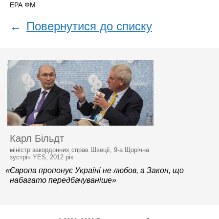
ЕРА ФM
←
Повернутися до списку
Карл Більдт
міністр закордонних справ Швеції, 9-а Щорічна
зустріч YES, 2012 рік
«Європа пропонує Україні не любов, а Закон, що
набагато передбачуваніше»