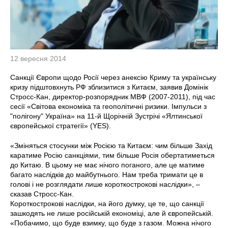
12 вересня 2014
Санкції Європи щодо Росії через анексію Криму та українську
кризу підштовхнуть РФ зблизитися з Китаєм, заявив Домінік
Стросс-Кан, директор-розпорядник МВФ (2007-2011), під час
сесії «Світова економіка та геополітичні ризики. Імпульси з
"полігону" Україна» на 11-й Щорічній Зустрічі «Ялтинської
європейської стратегії» (YES).
«Зміняться стосунки між Росією та Китаєм: чим більше Захід
каратиме Росію санкціями, тим більше Росія обертатиметься
до Китаю. В цьому не має нічого поганого, але це матиме
багато наслідків до майбутнього. Нам треба тримати це в
голові і не розглядати лише короткострокові наслідки», –
сказав Стросс-Кан.
Короткострокові наслідки, на його думку, це те, що санкції
зашкодять не лише російській економіці, але й європейській.
«Побачимо, що буде взимку, що буде з газом. Можна нічого