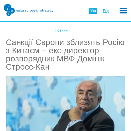
Укр
Eng
←
Новини
Санкції Європи зблизять Росію
з Китаєм – екс-директор-
розпорядник МВФ Домінік
Стросс-Кан