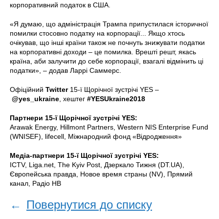
корпоративний податок в США.
«Я думаю, що адміністрація Трампа припустилася історичної
помилки стосовно податку на корпорації... Якщо хтось
очікував, що інші країни також не почнуть знижувати податки
на корпоративні доходи ‒ це помилка. Врешті решт, якась
країна, аби залучити до себе корпорації, взагалі відмінить ці
податки», ‒ додав Ларрі Саммерс.
Офіційний
Twitter
15-ї Щорічної зустрічі YES –
@yes_ukraine
, хештег
#YESUkraine2018
Партнери 15-ї Щорічної зустрічі YES:
Arawak Energy, Hillmont Partners, Western NIS Enterprise Fund
(WNISEF), lifecell, Міжнародний фонд «Відродження»
Медіа-партнери 15-ї Щорічної зустрічі YES:
ICTV, Liga.net, The Kyiv Post, Дзеркало Тижня (DT.UA),
Європейська правда, Новое время страны (NV), Прямий
канал, Радіо НВ
←
Повернутися до списку