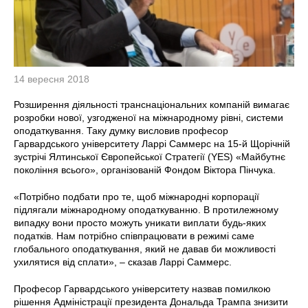
14 вересня 2018
Розширення діяльності транснаціональних компаній вимагає
розробки нової, узгодженої на міжнародному рівні, системи
оподаткування. Таку думку висловив професор
Гарвардського університету Ларрі Саммерс на 15-й Щорічній
зустрічі Ялтинської Європейської Стратегії (YES) «Майбутнє
покоління всього», організованій Фондом Віктора Пінчука.
«Потрібно подбати про те, щоб міжнародні корпорації
підлягали міжнародному оподаткуванню. В протилежному
випадку вони просто можуть уникати виплати будь-яких
податків. Нам потрібно співпрацювати в режимі саме
глобального оподаткування, який не давав би можливості
ухилятися від сплати», ‒ сказав Ларрі Саммерс.
Професор Гарвардського університету назвав помилкою
рішення Адміністрації президента Дональда Трампа знизити