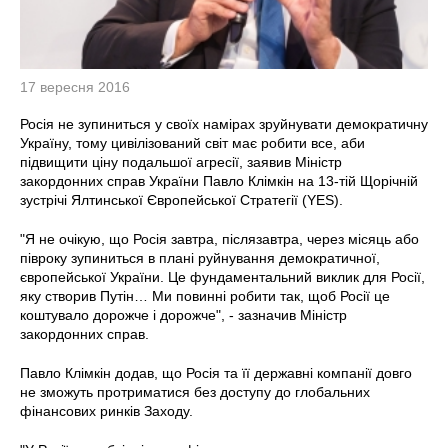
17 вересня 2016
Росія не зупиниться у своїх намірах зруйнувати демократичну
Україну, тому цивілізований світ має робити все, аби
підвищити ціну подальшої агресії, заявив Міністр
закордонних справ України Павло Клімкін на 13-тій Щорічній
зустрічі Ялтинської Європейської Стратегії (YES).
"Я не очікую, що Росія завтра, післязавтра, через місяць або
півроку зупиниться в плані руйнування демократичної,
європейської України. Це фундаментальний виклик для Росії,
яку створив Путін… Ми повинні робити так, щоб Росії це
коштувало дорожче і дорожче", - зазначив Міністр
закордонних справ.
Павло Клімкін додав, що Росія та її державні компанії довго
не зможуть протриматися без доступу до глобальних
фінансових ринків Заходу.