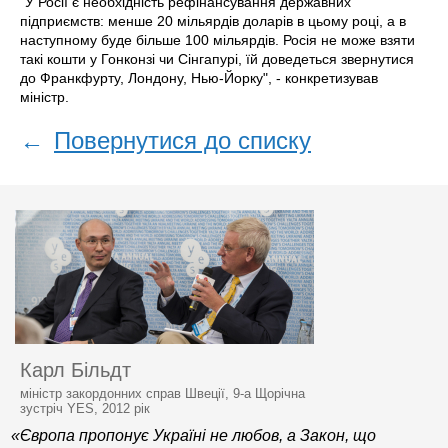
"У Росії є необхідність рефінансування державних
підприємств: менше 20 мільярдів доларів в цьому році, а в
наступному буде більше 100 мільярдів. Росія не може взяти
такі кошти у Гонконзі чи Сінгапурі, їй доведеться звернутися
до Франкфурту, Лондону, Нью-Йорку", - конкретизував
міністр.
←
Повернутися до списку
Карл Більдт
міністр закордонних справ Швеції, 9-а Щорічна
зустріч YES, 2012 рік
«Європа пропонує Україні не любов, а Закон, що