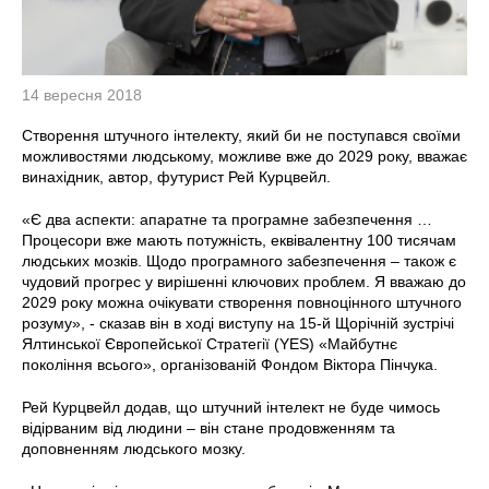
14 вересня 2018
Створення штучного інтелекту, який би не поступався своїми
можливостями людському, можливе вже до 2029 року, вважає
винахідник, автор, футурист Рей Курцвейл.
«Є два аспекти: апаратне та програмне забезпечення …
Процесори вже мають потужність, еквівалентну 100 тисячам
людських мозків. Щодо програмного забезпечення – також є
чудовий прогрес у вирішенні ключових проблем. Я вважаю до
2029 року можна очікувати створення повноцінного штучного
розуму», - сказав він в ході виступу на 15-й Щорічній зустрічі
Ялтинської Європейської Стратегії (YES) «Майбутнє
покоління всього», організованій Фондом Віктора Пінчука.
Рей Курцвейл додав, що штучний інтелект не буде чимось
відірваним від людини – він стане продовженням та
доповненням людського мозку.