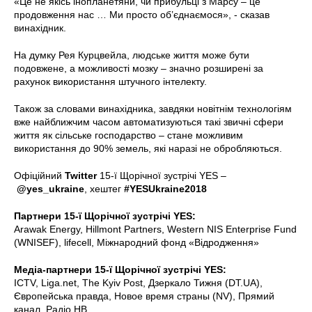
«Це не якісь інопланетяни, чи прибульці з Марсу – це
продовження нас … Ми просто об’єднаємося», - сказав
винахідник.
На думку Рея Курцвейла, людське життя може бути
подовжене, а можливості мозку – значно розширені за
рахунок використання штучного інтелекту.
Також за словами винахідника, завдяки новітнім технологіям
вже найближчим часом автоматизуються такі звичні сфери
життя як сільське господарство – стане можливим
використання до 90% земель, які наразі не обробляються.
Офіційний
Twitter
15-ї Щорічної зустрічі YES –
@yes_ukraine
, хештег
#YESUkraine2018
Партнери 15-ї Щорічної зустрічі YES:
Arawak Energy, Hillmont Partners, Western NIS Enterprise Fund
(WNISEF), lifecell, Міжнародний фонд «Відродження»
Медіа-партнери 15-ї Щорічної зустрічі YES:
ICTV, Liga.net, The Kyiv Post, Дзеркало Тижня (DT.UA),
Європейська правда, Новое время страны (NV), Прямий
канал, Радіо НВ