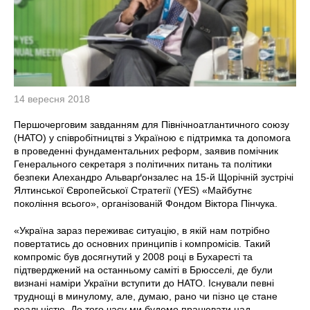
14 вересня 2018
Першочерговим завданням для Північноатлантичного союзу
(НАТО) у співробітництві з Україною є підтримка та допомога
в проведенні фундаментальних реформ, заявив помічник
Генерального секретаря з політичних питань та політики
безпеки Алехандро Альварґонзалес на 15-й Щорічній зустрічі
Ялтинської Європейської Стратегії (YES) «Майбутнє
покоління всього», організованій Фондом Віктора Пінчука.
«Україна зараз переживає ситуацію, в якій нам потрібно
повертатись до основних принципів і компромісів. Такий
компроміс був досягнутий у 2008 році в Бухаресті та
підтверджений на останньому саміті в Брюсселі, де були
визнані наміри України вступити до НАТО. Існували певні
труднощі в минулому, але, думаю, рано чи пізно це стане
реальністю. До того часу ми будемо працювати над