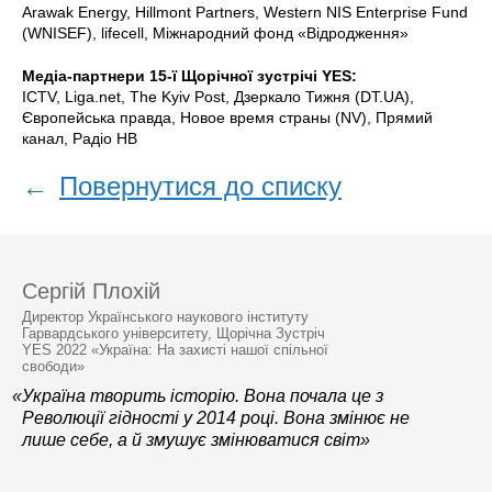
Arawak Energy, Hillmont Partners, Western NIS Enterprise Fund
(WNISEF), lifecell, Міжнародний фонд «Відродження»
Медіа-партнери 15-ї Щорічної зустрічі YES:
ICTV, Liga.net, The Kyiv Post, Дзеркало Тижня (DT.UA),
Європейська правда, Новое время страны (NV), Прямий
канал, Радіо НВ
←
Повернутися до списку
Сергій Плохій
Директор Українського наукового інституту
Гарвардського університету, Щорічна Зустріч
YES 2022 «Україна: На захисті нашої спільної
свободи»
«Україна творить історію. Вона почала це з
Революції гідності у 2014 році. Вона змінює не
лише себе, а й змушує змінюватися світ»