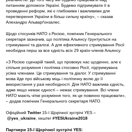
питанням допомоги Україні. Будемо підтримувати її в
проведенні реформ, які є глибокими і важливими для
перетворення України в більш сильну країну», ‒ сказав
Алехандро Альварґонзалес.
Щодо стосунків НАТО з Росією, помічник Генерального
секретаря зазначив, що політика Альянсу ґрунтується на
стримуванні та діалозі. А для ефективного стримування Росії
необхідна перш за все єдність всіх 29 країн-членів Альянсу.
«З Росією сценарій такий, що провокує нас щоденно, але є
спільне розуміння і політика стосовно Росії, підтримувана
усіма членами. Це стримування та діалог. У стримуванні
мова йде про військову міць і політичну волю до її
використання у разі необхідності. Для НАТО важлива єдність,
адже якщо немає єдності ‒ немає стримування. Всі члени
НАТО мають чітке розуміння того, як це повинно працювати»,
‒ додав помічник Генерального секретаря НАТО.
Офіційний
Twitter
15-ї Щорічної зустрічі YES –
@yes_ukraine
, хештег
#YESUkraine2018
Партнери 15-ї Щорічної зустрічі YES: