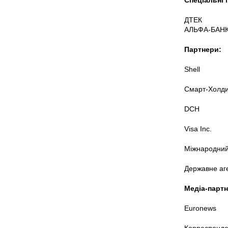
Спеціальні 
ДТЕК
АЛЬФА-БАНК
Партнери:
Shell
Смарт-Холди
DCH
Visa Inc.
Міжнародний
Державне аге
Медіа-партн
Euronews