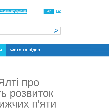
нтактна інформація
Укр
Eng
и
Фото та відео
Ялті про
ть розвиток
ижчих п'яти