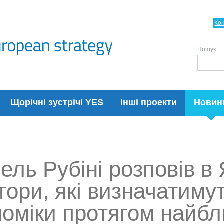
Ко
Пошук
Щорічні зустрічі YES
Інші проекти
Новин
ель Рубіні розповів в 
тори, які визначатиму
номіки протягом найбл