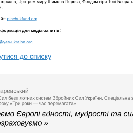
етерсона, Центром миру Шимона Переса, Фондом віри Тоні Блера 
ми.
айт:
pinchukfund.org
нформація для медіа-запитів:
@yes-ukraine.org
утися до списку
аревський
ил безпілотних систем Збройних Сил України, Спеціальна зу
року «Три роки — час перемагати»
ємо Європі єдності, мудрості та си
озраховуємо »