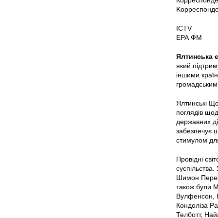
Корреспонде
Kорреспонде
ICTV
ЕРА ФМ
Ялтинська є
який підтрим
іншими країн
громадським 
Ялтинські Що
поглядів щод
державних дія
забезпечує ши
стимулом для
Провідні сві
суспільства.
Шимон Перес 
також були М
Вулфенсон, Н
Кондоліза Ра
Телботт, На