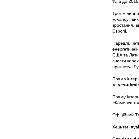
%, а до 2015 
Третім чинни
колапсу і ви
зростання, а
Європі.
Нарешті, чет
енергетичній
США та Латинс
внести корек
прогнозує Ру
Пряма інтерн
та
yes-ukrai
Пряму інтерн
«Комерсант» 
Офіційний
Т
Хеш-тег: #ya