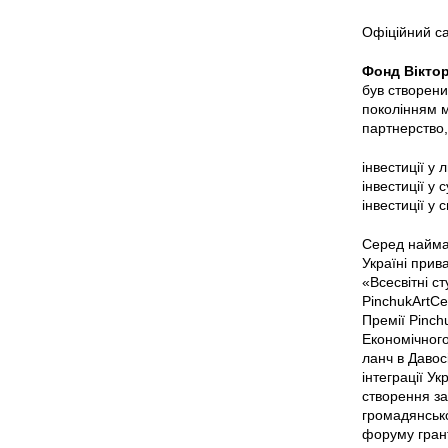
Офіційний с
Фонд Віктор
був створени
поколінням м
партнерство,
інвестиції у
інвестиції у 
інвестиції у 
Серед найма
Україні прив
«Всесвітні с
PinchukArtCe
Премії Pinchu
Економічного
ланч в Давос
інтеграції Ук
створення за
громадянсько
форуму грант