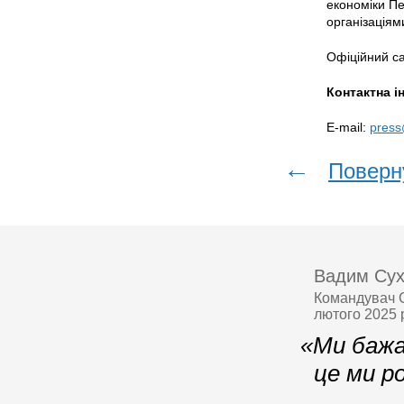
економіки П
організація
Офіційний с
Контактна і
E-mail:
press
←
Поверн
Вадим Сух
Командувач С
лютого 2025 
«Ми бажа
це ми р