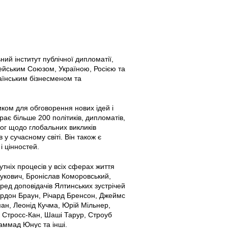
ий інститут публічної дипломатії,
пейським Союзом, Україною, Росією та
раїнським бізнесменом та
иком для обговорення нових ідей і
рає більше 200 політиків, дипломатів,
іалог щодо глобальних викликів
 у сучасному світі. Він також є
і цінностей.
утніх процесів у всіх сферах життя
нукович, Броніслав Коморовський,
ред доповідачів Ялтинських зустрічей
Гордон Браун, Річард Бренсон, Джеймс
ан, Леонід Кучма, Юрій Мільнер,
к Стросс-Кан, Шаші Тарур, Строуб
ммад Юнус та інші.