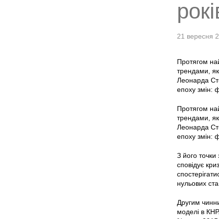
рокі
21 вересня 
Протягом най
трендами, як
Леонарда Стер
епоху змін: 
Протягом най
трендами, як
Леонарда Стер
епоху змін: 
З його точки
сповідує кри
спостерігатис
нульових ста
Другим чинни
моделі в КНР