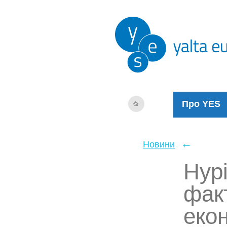
Про YES
←
Новини
Нурі
фак
еко