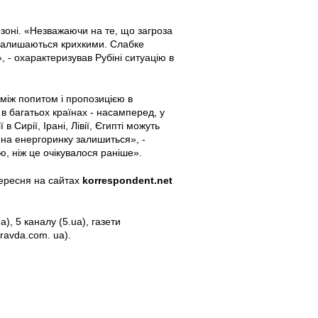
озоні. «Незважаючи на те, що загроза
ше залишаються крихкими. Слабке
 - охарактеризував Рубіні ситуацію в
 між попитом і пропозицією в
в багатьох країнах - насамперед, у
 Сирії, Ірані, Лівії, Єгипті можуть
 на енергоринку залишиться», -
ю, ніж це очікувалося раніше».
вересня на сайтах
korrespondent.net
), 5 каналу (5.ua), газети
ravda.com. ua).