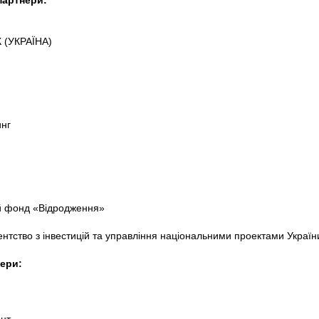
партнери:
 (УКРАЇНА)
нг
 фонд «Відродження»
нтство з інвестицій та управління національними проектами Україн
ери: