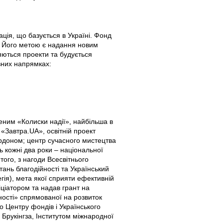
ція, що базується в Україні. Фонд
м. Його метою є надання новим
ляються проекти та будується
овних напрямках:
ним «Колиски надії», найбільша в
«Завтра.UA», освітній проект
кордоном; центр сучасного мистецтва
 кожні два роки – національної
того, з нагоди Всесвітнього
ань благодійності та Український
гія), мета якої сприяти ефективній
ніціатором та надав грант на
ості» спрямованої на розвиток
о Центру фондів і Українського
 Брукінгза, Інститутом міжнародної