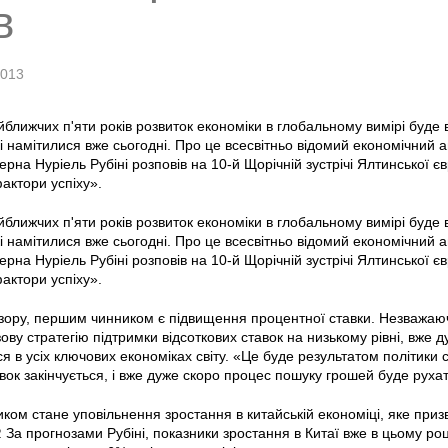
в
2013
ближчих п'яти років розвиток економіки в глобальному вимірі буд
і намітилися вже сьогодні. Про це всесвітньо відомий економічний 
на Нуріель Рубіні розповів на 10-й Щорічній зустрічі Ялтинської євро
фактори успіху».
ближчих п'яти років розвиток економіки в глобальному вимірі буд
і намітилися вже сьогодні. Про це всесвітньо відомий економічний 
на Нуріель Рубіні розповів на 10-й Щорічній зустрічі Ялтинської євро
фактори успіху».
 зору, першим чинником є підвищення процентної ставки. Незважаю
зову стратегію підтримки відсоткових ставок на низькому рівні, вже 
я в усіх ключових економіках світу. «Це буде результатом політики ста
вок закінчується, і вже дуже скоро процес пошуку грошей буде руха
ком стане уповільнення зростання в китайській економіці, яке приз
. За прогнозами Рубіні, показники зростання в Китаї вже в цьому роц