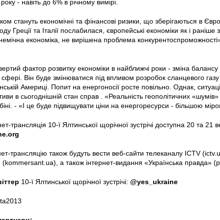
року - навіть до 6% в річному вимірі.
ком стануть економічні та фінансові ризики, що зберігаються в Євр
ходу Греції та Італії послабилася, європейські економіки як і рані
немічна економіка, не вирішена проблема конкурентоспроможності»,
вертий фактор розвитку економіки в найближчі роки - зміна балансу
 сфері. Він буде змінюватися під впливом розробок сланцевого газу 
ькій Америці. Попит на енергоносії росте повільно. Однак, ситуації в
тиви в сьогоднішній стан справ . «Реальність геополітичних «шумів»
біні. - «І це буде підвищувати ціни на енергоресурси - більшою міро
ет-трансляція 10-ї Ялтинської щорічної зустрічі доступна 20 та 21 
ne.org
ет-трансляцію також будуть вести веб-сайти телеканалу ICTV (ictv.ua
(kommersant.ua), а також інтернет-видання «Українська правда» (p
віттер
10-ї Ялтинської щорічної зустрічі:
@yes_ukraine
lta2013