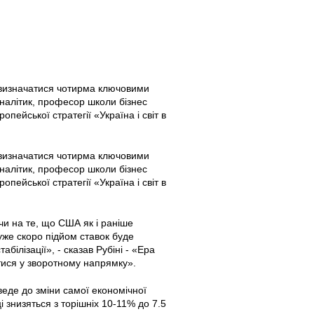
е визначатися чотирма ключовими
аналітик, професор школи бізнес
пейської стратегії «Україна і світ в
е визначатися чотирма ключовими
аналітик, професор школи бізнес
пейської стратегії «Україна і світ в
чи на те, що США як і раніше
дуже скоро підйом ставок буде
білізації», - сказав Рубіні - «Ера
тися у зворотному напрямку».
веде до зміни самої економічної
і знизяться з торішніх 10-11% до 7.5