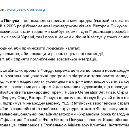
айт:
www.yes-ukraine.org
а Пінчука
– це незалежна приватна міжнародна благодійна організа
й в 2006 році бізнесменом і громадським діячем Віктором Пінчуко
ожливості стати творцями майбутніх змін. Для її реалізації розроб
 як в самій Україні, так і поза її межами. Фонд інвестує у трьох осн
 людину, аби примножити людський капітал;
суспільство, аби покращити рівень соціальної взаємодії;
світ, аби сприяти поглибленню всесвітньої інтеграції.
сштабніших проектів Фонду: мережа центрів допомоги новонародже
атна загальнонаціональна програма з підтримки талановитої молоді 
тудії», який надає гранти українцям на отримання вищої освіти за 
ntre – засновник двох премій для молодих художників, що проходять
kArtCentre та міжнародної премії Future Generation Art Prize. Окрім 
 Форуму Фонд Віктора Пінчука щороку організовує Круглий стіл з пит
і; підтримує міжнародну мережу YES (Ялтинська європейська страте
раїни в європейські та глобальні структури, а також Фонд виступив і
гальнонаціональної онлайн-платформи «Українська біржа благодійн
ї філантропії в країні. Фонд Віктора Пінчука є членом Європейськог
одавців, співпрацює з Глобальною ініціативою Клінтона, Інститутом