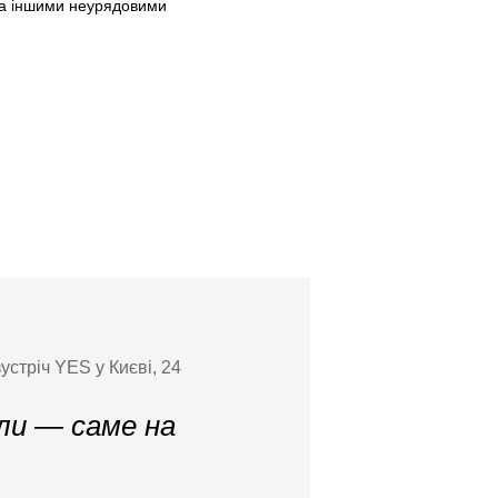
та іншими неурядовими
стріч YES у Києві, 24
ли — саме на