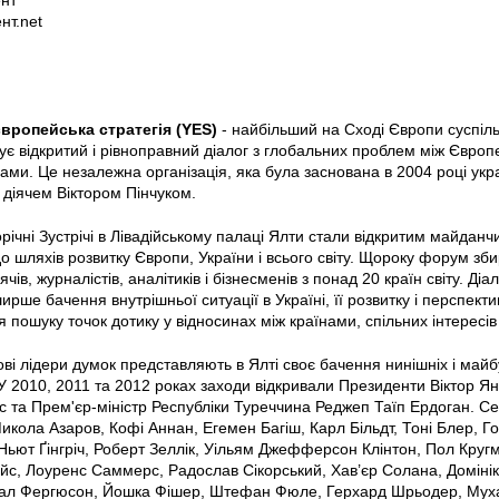
нт
нт.net
вропейська стратегія (YES)
- найбільший на Сході Європи суспільн
ує відкритий і рівноправний діалог з глобальних проблем між Євро
ами. Це незалежна організація, яка була заснована в 2004 році ук
діячем Віктором Пінчуком.
річні Зустрічі в Лівадійському палаці Ялти стали відкритим майданч
о шляхів розвитку Європи, України і всього світу. Щороку форум зби
чів, журналістів, аналітиків і бізнесменів з понад 20 країн світу. Д
рше бачення внутрішньої ситуації в Україні, її розвитку і перспектив
 пошуку точок дотику у відносинах між країнами, спільних інтересів 
тові лідери думок представляють в Ялті своє бачення нинішніх і майб
 У 2010, 2011 та 2012 роках заходи відкривали Президенти Віктор Я
та Прем'єр-міністр Республіки Туреччина Реджеп Таїп Ердоган. Се
икола Азаров, Кофі Аннан, Егемен Багіш, Карл Більдт, Тоні Блер, 
ьют Ґінгріч, Роберт Зеллік, Уільям Джефферсон Клінтон, Пол Кругм
йс, Лоуренс Саммерс, Радослав Сікорський, Хав’єр Солана, Доміні
йал Фергюсон, Йошка Фішер, Штефан Фюле, Герхард Шрьодер, Муха