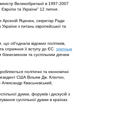
-міністр Великобританії в 1997-2007
я Європи та України" 12 липня.
ни Арсеній Яценюк, секретар Ради
 України з питань європейської та
, що об'єднала відомих політиків,
 та сприяння її вступу до ЄС.
элитные
им бізнесменом та суспільним діячем
робляються політичні та економічні
президент США Вільям Дж. Клінтон,
 Александр Квасьнєвський,
спільної думки, форумів і дискусій з
тування суспільної думки в країнах