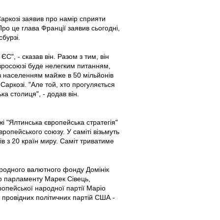
аркозі заявив про намір сприяти
о це глава Франції заявив сьогодні,
бурзі.
С", - сказав він. Разом з тим, він
Євросоюзі буде нелегким питанням,
 з населенням майже в 50 мільйонів
 Саркозі. "Але той, хто прогуляється
ка столиця", - додав він.
і "Ялтинська європейська стратегія"
ропейського союзу. У саміті візьмуть
тів з 20 країн миру. Саміт триватиме
народного валютного фонду Домінік
го парламенту Марек Сівець,
опейської народної партії Маріо
и провідних політичних партій США -