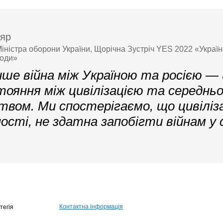
ляр
іністра оборони України, Щорічна Зустріч YES 2022 «Україн
боди»
ише війна між Україною та росією —
ояння між цивілізацією та середнь
твом. Ми спостерігаємо, що цивіліза
ності, не здатна запобігти війнам у
Контактна інформація
тегія