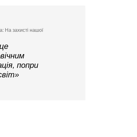
а: На захисті нашої
 це
овічним
ція, попри
 світ»