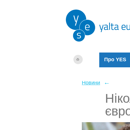
Про YES
←
Новини
Ніко
євро