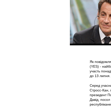
Як повідомля
(YES) - найб
участь понад 
до 13 липня.
Серед учасни
Стросс-Кан, 
президент По
Давід, посол
республікане