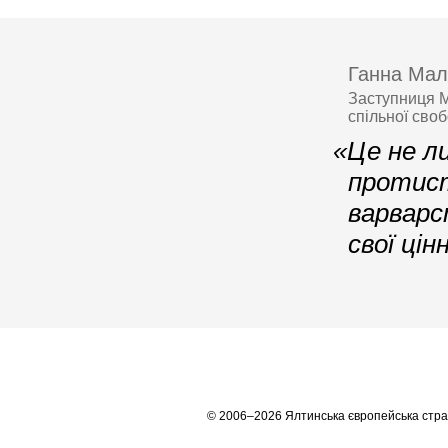
Ганна Ма
Заступниця М
спільної сво
«Це не л
протист
варварс
свої цін
© 2006–2026 Ялтинська європейська стра