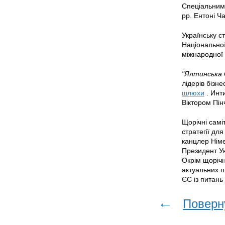
Спеціальним 
рр. Ентоні Ч
Українську с
Національної
міжнародної 
"Ялтинська 
лідерів бізн
шлюхи
. Инт
Віктором Пін
Щорічні самі
стратегії дл
канцлер Нім
Президент Ук
Окрім щорічн
актуальних п
ЄС із питань
←
Поверн