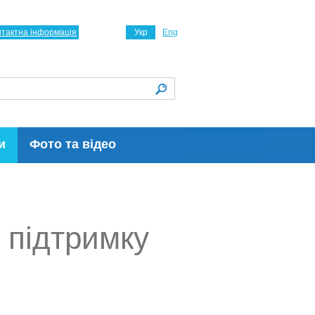
нтактна інформація
Укр
Eng
и
Фото та відео
 підтримку