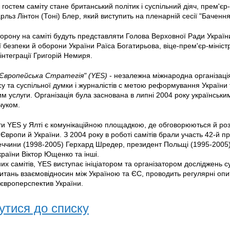
гостем саміту стане британський політик і суспільний діяч, прем'єр
арльз Лінтон (Тоні) Блер, який виступить на пленарній сесії "Баченн
торону на саміті будуть представляти Голова Верховної Ради Украї
 безпеки й оборони України Раїса Богатирьова, віце-прем'єр-міністр
інтеграції Григорій Немиря.
Європейська Стратегія" (YES)
- незалежна міжнародна організація
есу та суспільної думки і журналістів c метою реформування України
им услуги. Організація була заснована в липні 2004 року українськ
чуком.
ти YES у Ялті є комунікаційною площадкою, де обговорюються й роз
я Європи й України. З 2004 року в роботі самітів брали участь 42-й 
еччини (1998-2005) Герхард Шредер, президент Польщі (1995-2005)
раїни Віктор Ющенко та інші.
их самітів, YES виступає ініціатором та організатором досліджень су
итань взаємовідносин між Україною та ЄС, проводить регулярні опи
 європерспектив України.
утися до списку