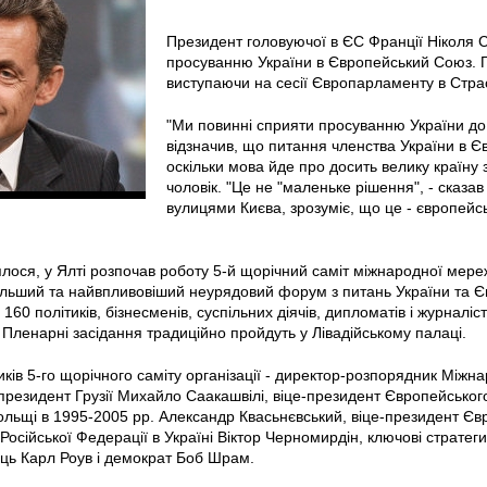
Президент головуючої в ЄС Франції Ніколя С
просуванню України в Європейський Союз. Пр
виступаючи на сесії Європарламенту в Страс
"Ми повинні сприяти просуванню України до Є
відзначив, що питання членства України в 
оскільки мова йде про досить велику країну
чоловік. "Це не "маленьке рішення", - сказав
вулицями Києва, зрозуміє, що це - європейсь
лося, у Ялті розпочав роботу 5-й щорічний саміт міжнародної мереж
ільший та найвпливовіший неурядовий форум з питань України та Єв
160 політиків, бізнесменів, суспільних діячів, дипломатів і журналіс
 Пленарні засідання традиційно пройдуть у Лівадійському палаці.
ків 5-го щорічного саміту організації - директор-розпорядник Між
президент Грузії Михайло Саакашвілі, віце-президент Європейсько
льщі в 1995-2005 рр. Александр Квасьнєвський, віце-президент Євр
 Російської Федерації в Україні Віктор Черномирдін, ключові стратег
ць Карл Роув і демократ Боб Шрам.