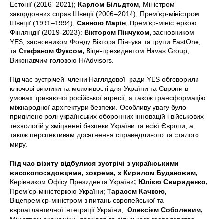
Естонії (2016–2021);
Карлом Більдтом
, Міністром
закордонних справ Швеції (2006–2014), Прем’єр-міністром
Швеції (1991–1994);
Санною Марін
, Прем’єр-міністеркою
Фінляндії (2019-2023):
Віктором Пінчуком,
засновником
YES, засновником Фонду Віктора Пінчука та групи EastOne,
та
Стефаном Фуксом,
Віце-президентом Havas Group,
Виконавчим головою H/Advisors.
Під час зустрічей члени Наглядової ради YES обговорили
ключові виклики та можливості для України та Європи в
умовах триваючої російської агресії, а також трансформацію
міжнародної архітектури безпеки. Особливу увагу було
приділено ролі українських оборонних інновацій і військових
технологій у зміцненні безпеки України та всієї Європи, а
також перспективам досягнення справедливого та сталого
миру.
Під час візиту відбулися зустрічі з українськими
високопосадовцями, зокрема, з Кирилом Будановим,
Керівником Офісу Президента України
; Юлією Свириденко,
Прем’єр-міністеркою України;
Тарасом Качкою,
Віцепремʼєр-міністром з питань європейської та
євроатлантичної інтеграції України;
Олексієм Соболевим,