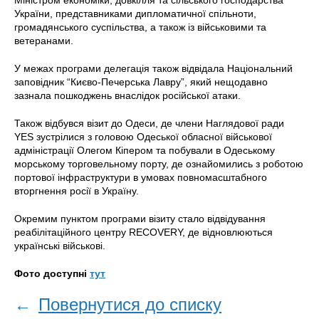
Міністром економіки, довкілля та сільського господарства
України, представниками дипломатичної спільноти,
громадянського суспільства, а також із військовими та
ветеранами.
У межах програми делегація також відвідала Національний
заповідник “Києво-Печерська Лавру”, який нещодавно
зазнала пошкоджень внаслідок російської атаки.
Також відбувся візит до Одеси, де члени Наглядової ради
YES зустрілися з головою Одеської обласної військової
адміністрації Олегом Кіпером та побували в Одеському
морському торговельному порту, де ознайомились з роботою
портової інфраструктури в умовах повномасштабного
вторгнення росії в Україну.
Окремим пунктом програми візиту стало відвідування
реабілітаційного центру RECOVERY, де відновлюються
українські військові.
Фото доступні
тут
←
Повернутися до списку