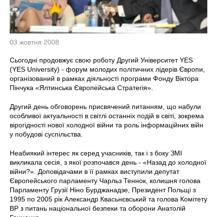
03 жовтня 2008
Сьогодні продовжує свою роботу Другий Університет YES
(YES University) - форум молодих політичних лідерів Європи,
організований в рамках діяльності програми Фонду Віктора
Пінчука «Ялтинська Європейська Стратегія».
Другий день обговорень присвячений питанням, що набули
особливої актуальності в світлі останніх подій в світі, зокрема
вірогідності нової холодної війни та роль інформаційних війн
у побудові суспільства.
Неабиякий інтерес як серед учасників, так і з боку ЗМІ
викликала сесія, з якої розпочався день - «Назад до холодної
війни?». Доповідачами в її рамках виступили депутат
Європейського парламенту Чарльз Теннок, колишня голова
Парламенту Грузії Ніно Бурджанадзе, Президент Польщі з
1995 по 2005 рік Александр Квасьнєвський та голова Комітету
ВР з питань національної безпеки та оборони Анатолій