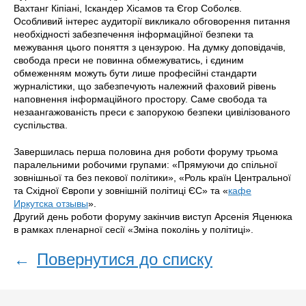
Вахтанг Кіпіані, Іскандер Хісамов та Єгор Соболєв.
Особливий інтерес аудиторії викликало обговорення питання
необхідності забезпечення інформаційної безпеки та
межування цього поняття з цензурою. На думку доповідачів,
свобода преси не повинна обмежуватись, і єдиним
обмеженням можуть бути лише професійні стандарти
журналістики, що забезпечують належний фаховий рівень
наповнення інформаційного простору. Саме свобода та
незаангажованість преси є запорукою безпеки цивілізованого
суспільства.
Завершилась перша половина дня роботи форуму трьома
паралельними робочими групами: «Прямуючи до спільної
зовнішньої та без пекової політики», «Роль країн Центральної
та Східної Європи у зовнішній політиці ЄС» та «
кафе
Иркутска отзывы
».
Другий день роботи форуму закінчив виступ Арсенія Яценюка
в рамках пленарної сесії «Зміна поколінь у політиці».
←
Повернутися до списку