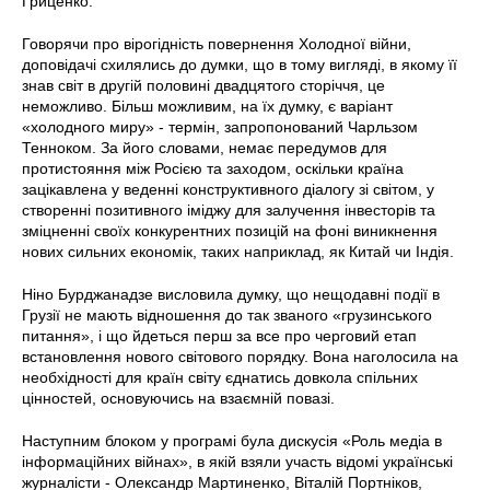
Гриценко.
Говорячи про вірогідність повернення Холодної війни,
доповідачі схилялись до думки, що в тому вигляді, в якому її
знав світ в другій половині двадцятого сторіччя, це
неможливо. Більш можливим, на їх думку, є варіант
«холодного миру» - термін, запропонований Чарльзом
Тенноком. За його словами, немає передумов для
протистояння між Росією та заходом, оскільки країна
зацікавлена у веденні конструктивного діалогу зі світом, у
створенні позитивного іміджу для залучення інвесторів та
зміцненні своїх конкурентних позицій на фоні виникнення
нових сильних економік, таких наприклад, як Китай чи Індія.
Ніно Бурджанадзе висловила думку, що нещодавні події в
Грузії не мають відношення до так званого «грузинського
питання», і що йдеться перш за все про черговий етап
встановлення нового світового порядку. Вона наголосила на
необхідності для країн світу єднатись довкола спільних
цінностей, основуючись на взаємній повазі.
Наступним блоком у програмі була дискусія «Роль медіа в
інформаційних війнах», в якій взяли участь відомі українські
журналісти - Олександр Мартиненко, Віталій Портніков,