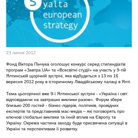
23 липня 2012
Фонд Віктора Пінчука оголошує конкурс серед стипендіатів
програм «Завтра.UA» та «Всесвітні студії» на участь у 9-тій
Ялтинській щорічній зустрічі, яка відбудеться з 13 по 16
вересня 2012 року в історичному Лівадійському палаці в Ялті.
Тема цьогорічної вже 9-ї Ялтинської зустрічі - «Україна і світ:
відповідаючи на завтрашні виклики разом». Форум збере
близько 200 гостей - бізнес-лідерів, політиків, провідних
експертів та представників мас-медіа – які поговорять про
ключові глобальні виклики та їхній вплив на Європу та
Україну. Окрема частина заходу буде присвячена ситуації в
Україні та перспективам її розвитку.