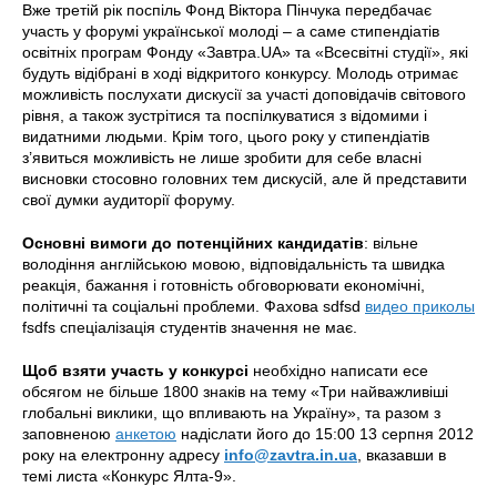
Вже третій рік поспіль Фонд Віктора Пінчука передбачає
участь у форумі української молоді – а саме стипендіатів
освітніх програм Фонду «Завтра.UA» та «Всесвітні студії», які
будуть відібрані в ході відкритого конкурсу. Молодь отримає
можливість послухати дискусії за участі доповідачів світового
рівня, а також зустрітися та поспілкуватися з відомими і
видатними людьми. Крім того, цього року у стипендіатів
з’явиться можливість не лише зробити для себе власні
висновки стосовно головних тем дискусій, але й представити
свої думки аудиторії форуму.
Основні вимоги до потенційних кандидатів
: вільне
володіння англійською мовою, відповідальність та швидка
реакція, бажання і готовність обговорювати економічні,
політичні та соціальні проблеми. Фахова sdfsd
видео приколы
fsdfs спеціалізація студентів значення не має.
Щоб взяти участь у конкурсі
необхідно написати есе
обсягом не більше 1800 знаків на тему «Три найважливіші
глобальні виклики, що впливають на Україну», та разом з
заповненою
анкетою
надіслати його до 15:00 13 серпня 2012
року на електронну адресу
info@zavtra.in.ua
, вказавши в
темі листа «Конкурс Ялта-9».