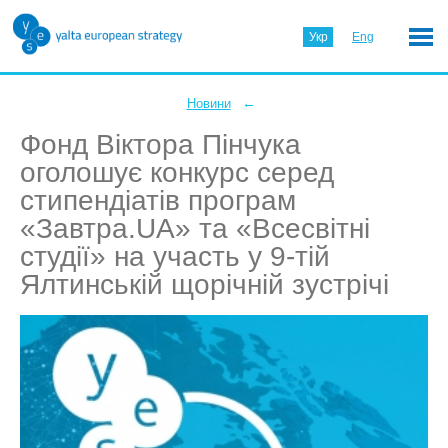
Укр
Eng
←
Новини
Фонд Віктора Пінчука
оголошує конкурс серед
стипендіатів програм
«Завтра.UA» та «Всесвітні
студії» на участь у 9-тій
Ялтинській щорічній зустрічі