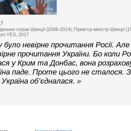
дт
донних справ Швеції (2006-2014); Прем’єр-міністр Швеції (19
річ YES, 2017
 було невірне прочитання Росії. Але
вірне прочитання України. Бо коли Ро
ся у Крим та Донбас, вона розрахов
їна паде. Проте цього не сталося. 
 Україна об’єдналася. »