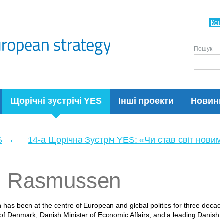
Ко
Пошук
Щорічні зустрічі YES
Інші проекти
Новин
←
S
14-а Щорічна Зустріч YES: «Чи став світ нови
h Rasmussen
has been at the centre of European and global politics for three dec
 of Denmark, Danish Minister of Economic Affairs, and a leading Danish