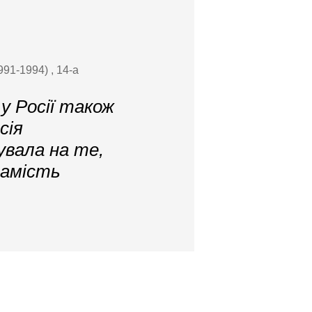
91-1994) , 14-а
 у Росії також
сія
увала на те,
Замість