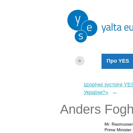
Про YES
Щорічні зустрічі YE
←
України?»
Anders Fog
Mr. Rasmussen 
Prime Minister