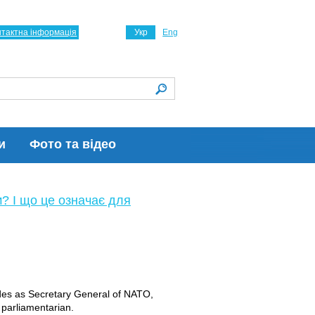
нтактна інформація
Укр
Eng
и
Фото та відео
м? І що це означає для
ades as Secretary General of NATO,
 parliamentarian.