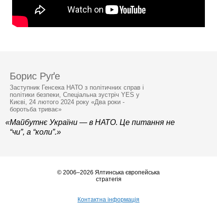
Борис Руґе
Заступник Генсека НАТО з політичних справ і
політики безпеки, Спеціальна зустріч YES у
Києві, 24 лютого 2024 року «Два роки -
боротьба триває»
«Майбутнє України — в НАТО. Це питання не
“чи”, а “коли”.»
© 2006–2026 Ялтинська європейська
стратегія
Контактна інформація