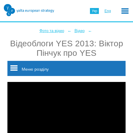
Укр
Eng
←
←
Фото та відео
Відео
Відеоблоги YES 2013: Віктор
Пінчук про YES
Меню розділу