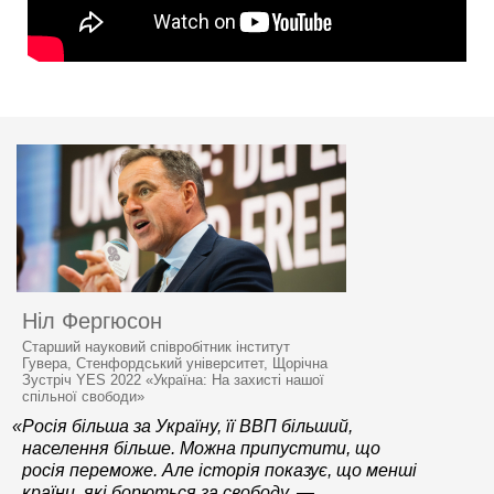
Ніл Фергюсон
Старший науковий співробітник інститут
Гувера, Стенфордський університет, Щорічна
Зустріч YES 2022 «Україна: На захисті нашої
спільної свободи»
«Росія більша за Україну, її ВВП більший,
населення більше. Можна припустити, що
росія переможе. Але історія показує, що менші
країни, які борються за свободу, —