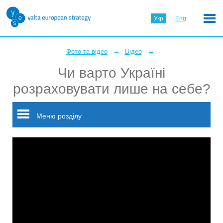
Укр
Eng
←
←
Фото та відео
Відео
Чи варто Україні
розраховувати лише на себе?
Меню розділу