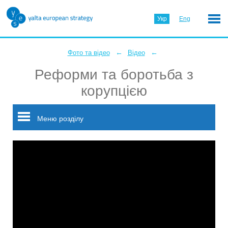
Укр
Eng
←
←
Фото та відео
Відео
Реформи та боротьба з
корупцією
Меню розділу