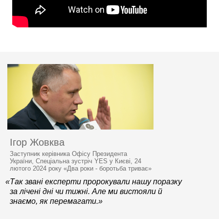
Ігор Жовква
Заступник керівника Офісу Президента
України, Спеціальна зустріч YES у Києві, 24
лютого 2024 року «Два роки - боротьба триває»
«Так звані експерти пророкували нашу поразку
за лічені дні чи тижні. Але ми вистояли й
знаємо, як перемагати.»