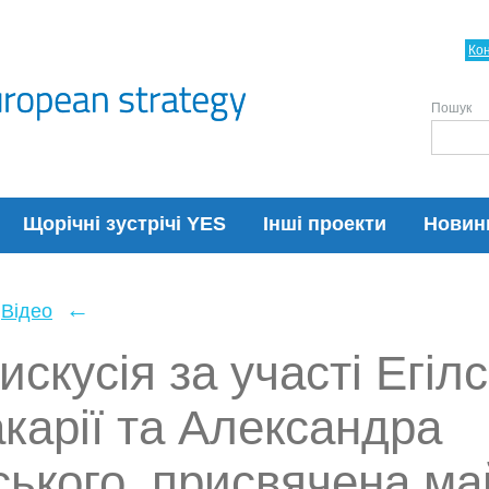
Ко
Пошук
Щорічні зустрічі YES
Інші проекти
Новин
←
Відео
скусія за участі Егілс
карії та Александра
ського, присвячена м