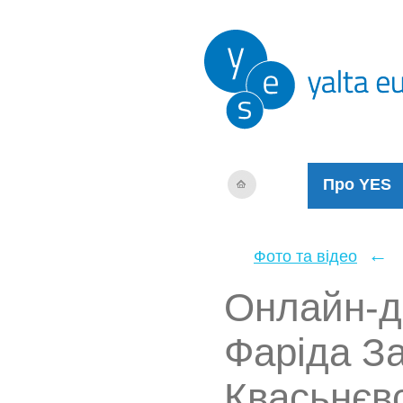
Про YES
←
Фото та відео
Онлайн-ди
Фаріда За
Квасьнєв