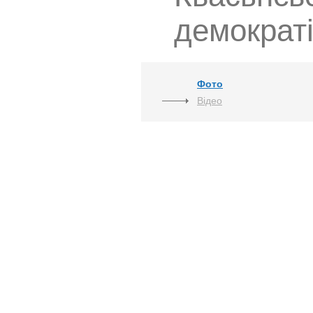
демократі
Фото
Відео