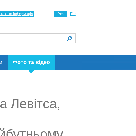
нтактна інформація
Укр
Eng
и
Фото та відео
а Левітса,
айбутньому