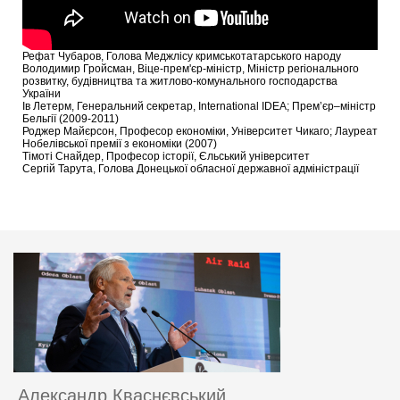
Рефат Чубаров, Голова Меджлісу кримськотатарського народу
Володимир Гройсман, Віце-прем'єр-міністр, Міністр регіонального
розвитку, будівництва та житлово-комунального господарства
України
Ів Летерм, Генеральний секретар, International IDEA; Прем’єр–міністр
Бельгії (2009-2011)
Роджер Майєрсон, Професор економіки, Університет Чикаго; Лауреат
Нобелівської премії з економіки (2007)
Тімоті Снайдер, Професор історії, Єльський університет
Сергій Тарута, Голова Донецької обласної державної адміністрації
Александр Кваснєвський