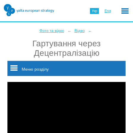
Укр
Eng
←
←
Фото та відео
Відео
Гартування через
Децентралізацію
Меню розділу