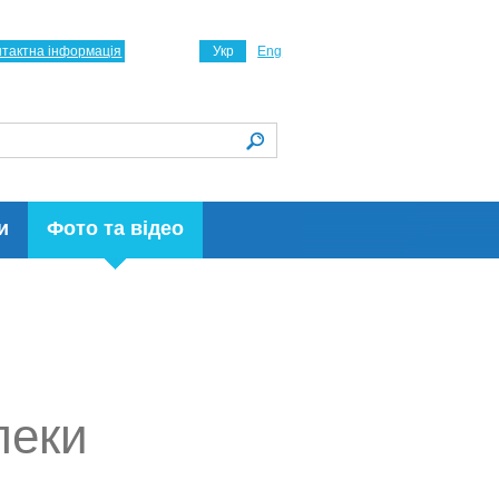
нтактна інформація
Укр
Eng
и
Фото та відео
пеки