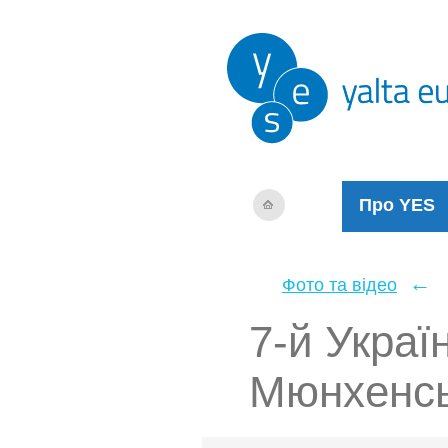
Про YES
←
Фото та відео
7-й Украї
Мюнхенськ