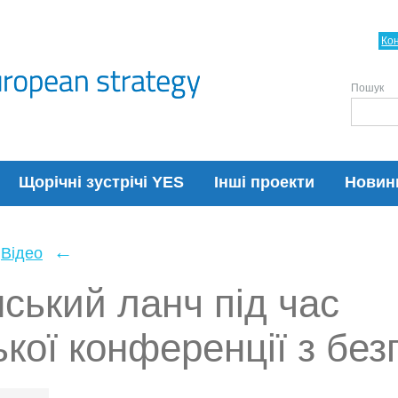
Ко
Пошук
Щорічні зустрічі YES
Інші проекти
Новин
←
Відео
нський ланч під час
ої конференції з без