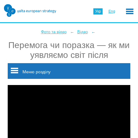
Укр
Eng
←
←
Фото та відео
Відео
Перемога чи поразка — як ми
уявляємо світ після
Меню розділу