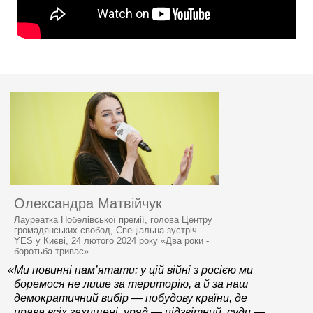
Олександра Матвійчук
Лауреатка Нобелівської премії, голова Центру
громадянських свобод, Спеціальна зустріч
YES у Києві, 24 лютого 2024 року «Два роки -
боротьба триває»
«Ми повинні пам’ятати: у цій війні з росією ми
боремося не лише за територію, а й за наш
демократичний вибір — побудову країни, де
права всіх захищені, уряд — підзвітний, суди —