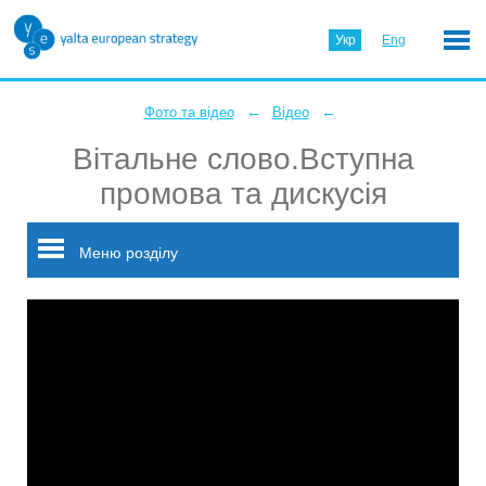
Укр
Eng
←
←
Фото та відео
Відео
Вітальне слово.Вступна
промова та дискусія
Меню розділу