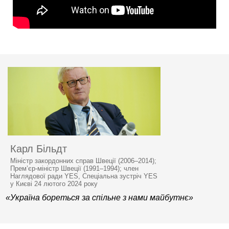
Карл Більдт
Міністр закордонних справ Швеції (2006–2014);
Прем’єр-міністр Швеції (1991–1994); член
Наглядової ради YES, Спеціальна зустріч YES
у Києві 24 лютого 2024 року
«Україна бореться за спільне з нами майбутнє»