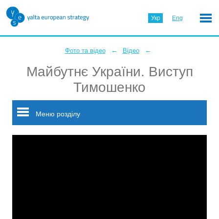
Укр
Eng
←
←
Фото та відео
Відео
Майбутнє України. Виступ
Тимошенко
Меню розділу