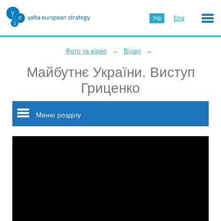
Укр
Eng
←
←
Фото та відео
Відео
Майбутнє України. Виступ
Гриценко
Меню розділу