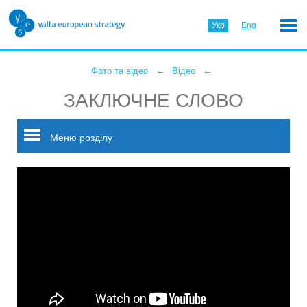
Укр
Eng
←
←
Фото та відео
Відео
ЗАКЛЮЧНЕ СЛОВО
Меню розділу