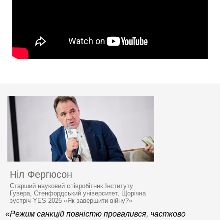
Ніл Фергюсон
Старший науковий співробітник Інституту
Гувера, Стенфордський університет, Щорічна
зустріч YES 2025 «Як завершити війну?»
«Режим санкцій повністю провалився, частково