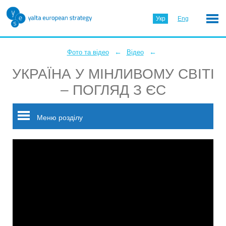
Укр
Eng
←
←
Фото та відео
Відео
УКРАЇНА У МІНЛИВОМУ СВІТІ
– ПОГЛЯД З ЄС
Меню розділу