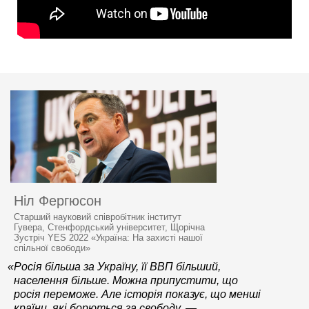
Ніл Фергюсон
Старший науковий співробітник інститут
Гувера, Стенфордський університет, Щорічна
Зустріч YES 2022 «Україна: На захисті нашої
спільної свободи»
«Росія більша за Україну, її ВВП більший,
населення більше. Можна припустити, що
росія переможе. Але історія показує, що менші
країни, які борються за свободу, —