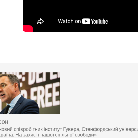
сон
овий співробітник інститут Гувера, Стенфордський універси
раїна: На захисті нашої спільної свободи»