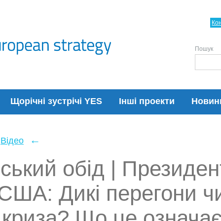
Ко
Пошук
Щорічні зустрічі YES
Інші проекти
Новин
←
Відео
ький обід | Президен
США: Дикі перегони ч
 криза? Що це означає