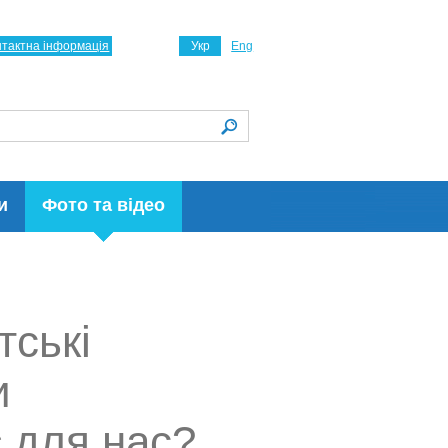
нтактна інформація
Укр
Eng
и
Фото та відео
тські
и
 для нас?