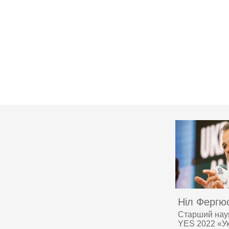
Ніл Фергю
Старший наук
YES 2022 «Ук