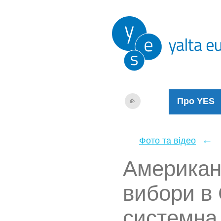
Про YES
←
Фото та відео
Американс
вибори в 
системна