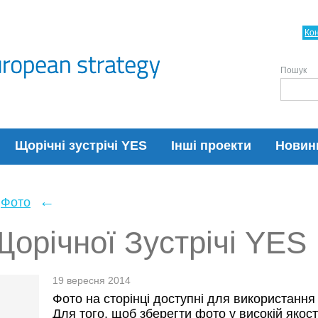
Ко
Пошук
Щорічні зустрічі YES
Інші проекти
Новин
←
Фото
орічної Зустрічі YES
19 вересня 2014
Фото на сторінці доступні для використання
Для того, щоб зберегти фото у високій якост