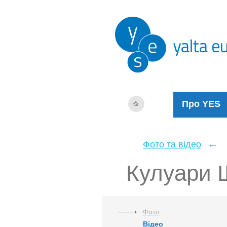
Про YES
←
Фото та відео
Кулуари Щ
Фото
Відео