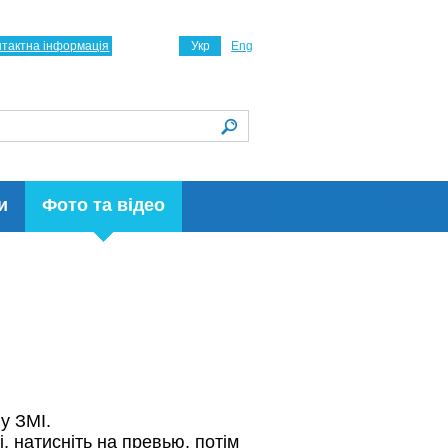
нтактна інформація
Укр
Eng
и
Фото та відео
 у ЗМІ.
і, натисніть на превью, потім