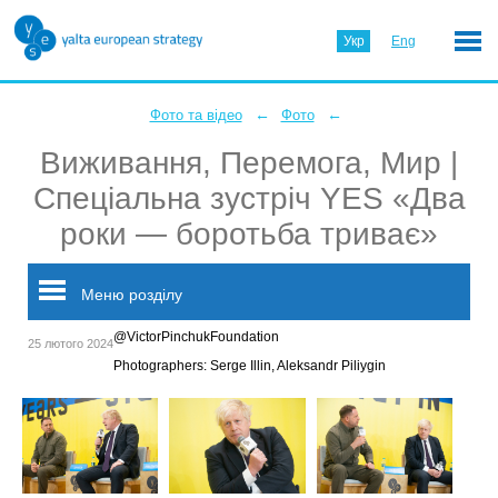
Укр
Eng
←
←
Фото та відео
Фото
Виживання, Перемога, Мир |
Спеціальна зустріч YES «Два
роки — боротьба триває»
Меню розділу
@VictorPinchukFoundation
25 лютого 2024
Photographers: Serge Illin, Aleksandr Piliygin