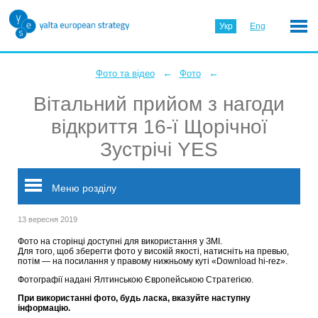
Укр
Eng
←
←
Фото та відео
Фото
Вітальний прийом з нагоди
відкриття 16-ї Щорічної
Зустрічі YES
Меню розділу
13 вересня 2019
Фото на сторінці доступні для використання у ЗМІ.
Для того, щоб зберегти фото у високій якості, натисніть на превью,
потім — на посилання у правому нижньому куті «Download hi-rez».
Фотографії надані Ялтинською Європейською Стратегією.
При використанні фото, будь ласка, вказуйте наступну
інформацію.