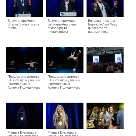
Вступна промова
Вступна промова
Вступна промова
Віталія Кличка, мера
Бернара-Анрі Леві,
Бернара-Анрі Леві,
Києва
філософа та
філософа та
письменника
письменника
Перфоманс артиста
Перфоманс артиста
Lil Buck під музичний
Lil Buck під музичний
акомпонемент
акомпонемент
Артема Полуденного
Артема Полуденного
Маша з Вугледара
Маша з Вугледара