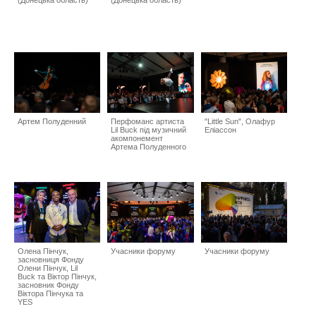
(Донецька область)
(Донецька область)
Артем Полуденний
Перфоманс артиста
"Little Sun", Олафур
Lil Buck під музичний
Еліассон
акомпонемент
Артема Полуденного
Олена Пінчук,
Учасники форуму
Учасники форуму
засновниця Фонду
Олени Пінчук, Lil
Buck та Віктор Пінчук,
засновник Фонду
Віктора Пінчука та
YES