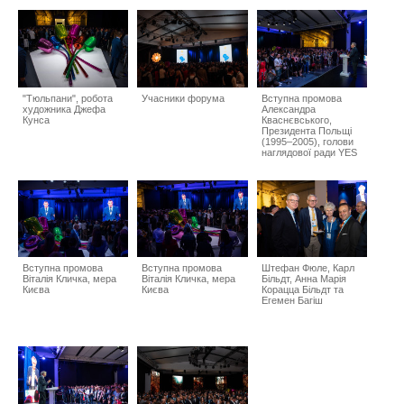
"Тюльпани", робота
Учасники форума
Вступна промова
художника Джефа
Александра
Кунса
Кваснєвського,
Президента Польщі
(1995–2005), голови
наглядової ради YES
Вступна промова
Вступна промова
Штефан Фюле, Карл
Віталія Кличка, мера
Віталія Кличка, мера
Більдт, Анна Марія
Києва
Києва
Корацца Більдт та
Егемен Багіш