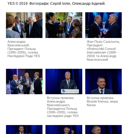
YES © 2019. Фотографи: Сергій Іллін, Олександр Індичий.
Александер
Жан-Пьер Сальтьель,
Квасневський,
Президент
Президент Польщі
«Rothschild Сonseil
(1995–2005), голова
International» (1998–
Наглядової Ради YES
2004) та Александр
Кваснєвський
Вступна промова
Вступна промова
Александра
Віталія Кличка, мера
Квасневського,
Києва
Президента Польщі
(1995–2005), голови
наглядової ради YES