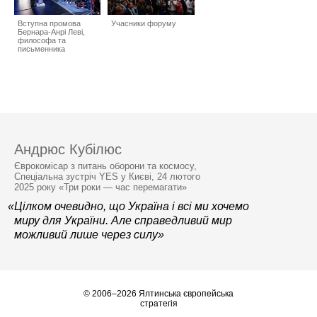
Вступна промова
Учасники форуму
Бернара-Анрі Леві,
философа та
письменника
Андрюс Кубілюс
Єврокомісар з питань оборони та космосу,
Спеціальна зустріч YES у Києві, 24 лютого
2025 року «Три роки — час перемагати»
«Цілком очевидно, що Україна і всі ми хочемо
миру для України. Але справедливий мир
можливий лише через силу»
© 2006–2026 Ялтинська європейська
стратегія