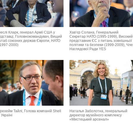
еслі Кларк, генерал Армії США у
Хав’єр Солана, Генеральний
відставці, Головнокомандувач, Вищий
Секретар НАТО (1995-1999), Високий
штаб союзних держав Європи, НАТО
представник ЄС з питань зовнішньої
(1997-2000)
політики та безпеки (1999-2009), Чл
Наглядової Ради YES
рехейм Тайлі, Голова компаній Shell
Наталья Заболотна, генеральный
 Україні
директор музейного комплексу
«Мистецький арсенал»