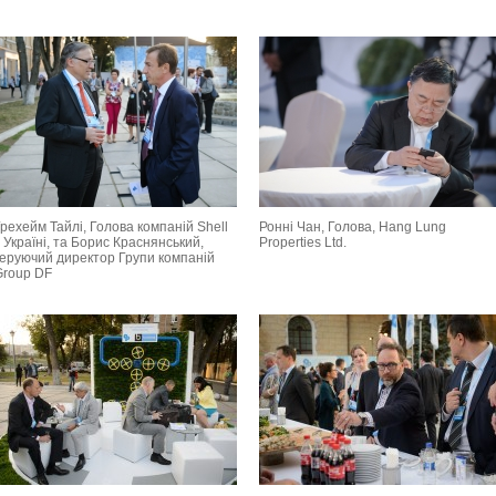
рехейм Тайлі, Голова компаній Shell
Ронні Чан, Голова, Hang Lung
 Україні, та Борис Краснянський,
Properties Ltd.
керуючий директор Групи компаній
Group DF