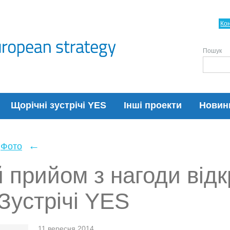
Ко
Пошук
Щорічні зустрічі YES
Інші проекти
Новин
←
Фото
 прийом з нагоди відк
Зустрічі YES
11 вересня 2014