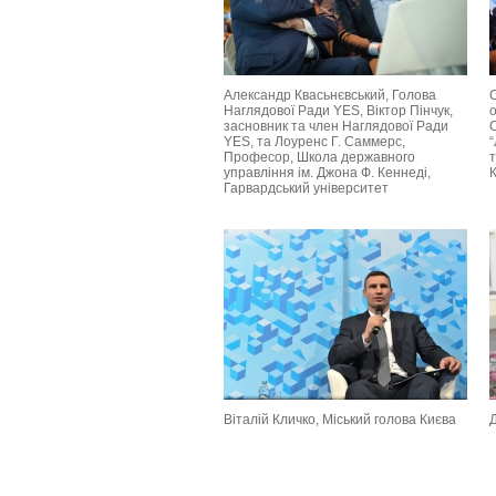
Александр Квасьнєвський, Голова
С
Наглядової Ради YES, Віктор Пінчук,
о
засновник та член Наглядової Ради
YES, та Лоуренс Г. Саммерс,
Професор, Школа державного
управління ім. Джона Ф. Кеннеді,
Гарвардський університет
Віталій Кличко, Міський голова Києва
Д