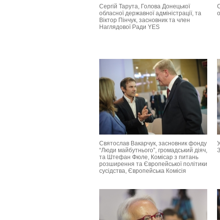
Сергій Тарута, Голова Донецької
С
обласної державної адміністрації, та
о
Віктор Пінчук, засновник та член
Наглядової Ради YES
Святослав Вакарчук, засновник фонду
У
“Люди майбутнього”, громадський діяч,
З
та Штефан Фюле, Комісар з питань
розширення та Європейської політики
сусідства, Європейська Комісія