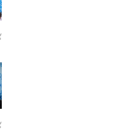
у
ч
у
ч