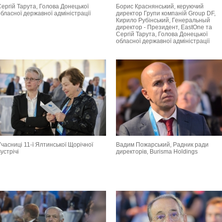
ергій Тарута, Голова Донецької
Борис Краснянський, керуючий
бласної державної адміністрації
директор Групи компаній Group DF,
Кирило Рубінський, Генеральный
директор - Президент, EastOne та
Сергій Тарута, Голова Донецької
обласної державної адміністрації
часниці 11-ї Ялтинської Щорічної
Вадим Пожарський, Радник ради
устрічі
директорів, Burisma Holdings