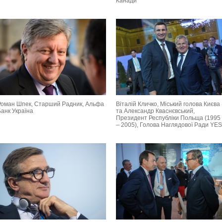
Канади
Роман Шпек, Старший Радник, Альфа
Віталій Кличко, Міський голова Києва
Банк Україна
та Александр Кваснєвський,
Президент Республіки Польща (1995
– 2005), Голова Наглядової Ради YES