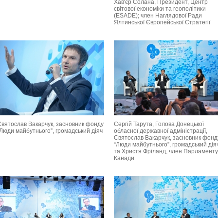
Хав'єр Солана, Президент, Центр
світової економіки та геополітики
(ESADE); член Наглядової Ради
Ялтинської Європейської Стратегії
Святослав Вакарчук, засновник фонду
Сергій Тарута, Голова Донецької
“Люди майбутнього”, громадський діяч
обласної державної адміністрації,
Святослав Вакарчук, засновник фонд
“Люди майбутнього”, громадський дія
та Христя Фріланд, член Парламенту
Канади