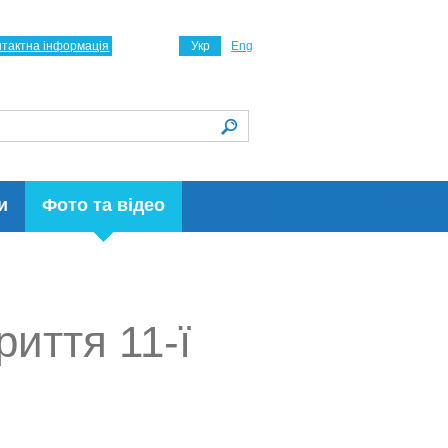
нтактна інформація
Укр
Eng
и
Фото та відео
риття 11-ї