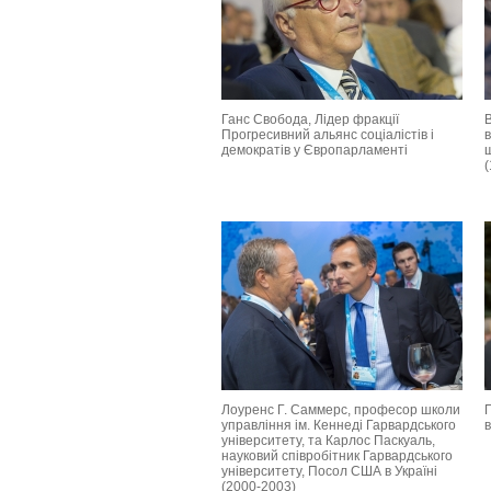
Ганс Свобода, Лідер фракції
В
Прогресивний альянс соціалістів і
демократів у Європарламенті
Лоуренс Г. Саммерс, професор школи
Г
управління ім. Кеннеді Гарвардського
в
університету, та Карлос Паскуаль,
науковий співробітник Гарвардського
університету, Посол США в Україні
(2000-2003)