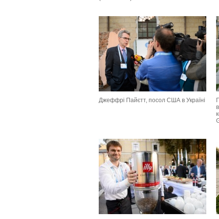
Джеффрі Пайєтт, посол США в Україні
Г
в