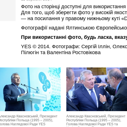
Фото на сторінці доступні для використання
Для того, щоб зберегти фото у високій якост
— на посилання у правому нижньому куті «D
Фотографії надані Ялтинською Європейсько
При використанні фото, будь ласка, вка
YES © 2014. Фотографи: Сергій Іллін, Олек
Пілюгін та Валентіна Ростовікова
Александр Кваснєвський, Президент
Александр Кваснєвський, Президент
Республіки Польща (1995 – 2005),
Республіки Польща (1995 – 2005),
Голова Наглядової Ради YES
Голова Наглядової Ради YES та