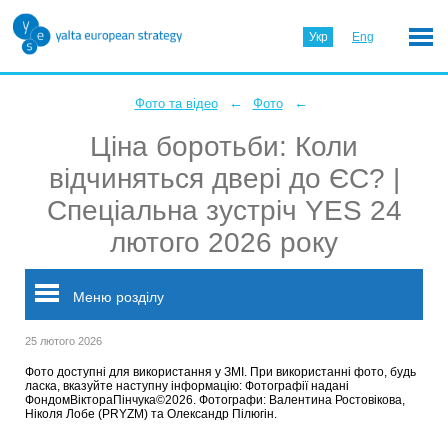
Укр
Eng
←
←
Фото та відео
Фото
Ціна боротьби: Коли
відчиняться двері до ЄС? |
Спеціальна зустріч YES 24
лютого 2026 року
Меню розділу
25 лютого 2026
Фото доступні для використання у ЗМІ. При використанні фото, будь
ласка, вказуйте наступну інформацію: Фотографії надані
ФондомВіктораПінчука©2026. Фотографи: Валентина Ростовікова,
Ніколя Лобе (PRYZM) та Олександр Пілюгін.