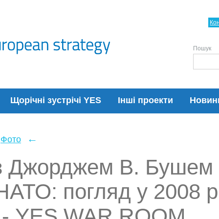
Ко
Пошук
Щорічні зустрічі YES
Інші проекти
Новин
←
Фото
з Джорджем В. Бушем 
НАТО: погляд у 2008 рі
є - YES WAR ROOM