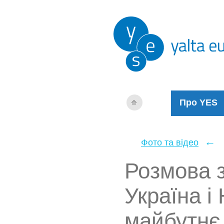
Про YES
←
Фото та відео
Розмова 
Україна і 
майбутн