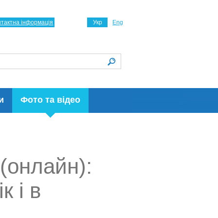
нтактна інформація
Укр
Eng
и
Фото та відео
(онлайн):
к і в