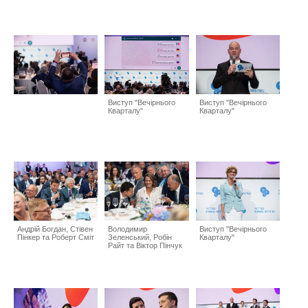
Виступ "Вечірнього
Виступ "Вечірнього
Кварталу"
Кварталу"
Андрій Богдан, Стівен
Володимир
Виступ "Вечірнього
Пінкер та Роберт Сміт
Зеленський, Робін
Кварталу"
Райт та Віктор Пінчук