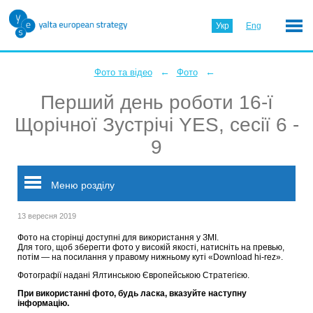
Укр
Eng
←
←
Фото та відео
Фото
Перший день роботи 16-ї
Щорічної Зустрічі YES, сесії 6 -
9
Меню розділу
13 вересня 2019
Фото на сторінці доступні для використання у ЗМІ.
Для того, щоб зберегти фото у високій якості, натисніть на превью,
потім — на посилання у правому нижньому куті «Download hi-rez».
Фотографії надані Ялтинською Європейською Стратегією.
При використанні фото, будь ласка, вказуйте наступну
інформацію.