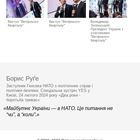
Виступ "Вечірнього
Виступ "Вечірнього
Володимир
Кварталу"
Кварталу"
Зеленський,
Президент України з
учасниками
"Вечірнього
Кварталу"
Борис Руґе
Заступник Генсека НАТО з політичних справ і
політики безпеки, Спеціальна зустріч YES у
Києві, 24 лютого 2024 року «Два роки -
боротьба триває»
«Майбутнє України — в НАТО. Це питання не
“чи”, а “коли”.»