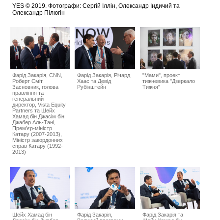
YES © 2019. Фотографи: Сергій Іллін, Олександр Індичий та
Олександр Пілюгін
Фарід Закарія, CNN,
Фарід Закарія, Річард
"Мами", проект
Роберт Сміт,
Хаас та Девід
тижневика "Дзеркало
Засновник, голова
Рубінштейн
Тижня"
правління та
генеральний
директор, Vista Equity
Partners та Шейх
Хамад бін Джасім бін
Джабер Аль-Тані,
Прем’єр-міністр
Катару (2007-2013),
Міністр закордонних
справ Катару (1992-
2013)
Шейх Хамад бін
Фарід Закарія,
Фарід Закарія та