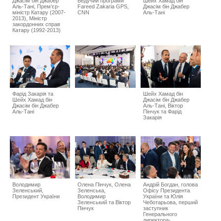
Джасім бін Джабер
Ведучий програми
Шейх Хамад бін
Аль-Тані, Прем’єр-
Fareed Zakaria GPS,
Джасім бін Джабер
міністр Катару (2007-
CNN
Аль-Тані
2013), Міністр
закордонних справ
Катару (1992-2013)
Фарід Закарія та
Шейх Хамад бін
Шейх Хамад бін
Джасім бін Джабер
Джасім бін Джабер
Аль-Тані, Віктор
Аль-Тані
Пінчук та Фарід
Закарія
Володимир
Олена Пінчук, Олена
Андрій Богдан, голова
Зеленський,
Зеленська,
Офісу Президента
Президент України
Володимир
України та Юлія
Зеленський та Віктор
Чеботарьова, перший
Пінчук
заступник
Генерального
директора-