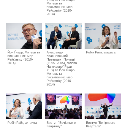
Митець та
письменник, мер
Рейк'явіку (2010-
2014)
Йон Ґнарр, Митець та
Александр
Робін Райт, актриса
письменник, мер
Кваснєвський,
Рейк'явіку (2010-
Президент Польщі
2014)
(1995–2005), голова
Наглядової Ради
YES) та Йон Ґнарр,
Митець та
письменник, мер
Рейк'явіку (2010-
2014)
Робін Райт, актриса
Виступ "Вечірнього
Виступ "Вечірнього
Кварталу"
Кварталу"