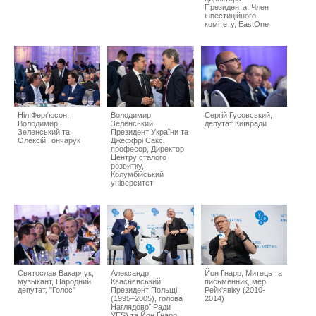
Президента, Член
інвестиційного
комітету, EastOne
Ніл Ферґюсон,
Володимир
Сергій Гусовський,
Володимир
Зеленський,
депутат Київради
Зеленський та
Президент України та
Олексій Гончарук
Джеффрі Сакс,
професор, Директор
Центру сталого
розвитку,
Колумбійський
університет
Святослав Вакарчук,
Александр
Йон Ґнарр, Митець та
музыкант, Народний
Кваснєвський,
письменник, мер
депутат, "Голос"
Президент Польщі
Рейк'явіку (2010-
(1995–2005), голова
2014)
Наглядової Ради
YES) та Йон Ґнарр,