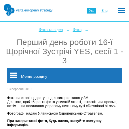
Укр
Eng
←
←
Фото та відео
Фото
Перший день роботи 16-ї
Щорічної Зустрічі YES, сесії 1 -
3
Меню розділу
13 вересня 2019
Фото на сторінці доступні для використання у ЗМІ.
Для того, щоб зберегти фото у високій якості, натисніть на превью,
потім — на посилання у правому нижньому куті «Download hi-rez».
Фотографії надані Ялтинською Європейською Стратегією.
При використанні фото, будь ласка, вказуйте наступну
інформацію.