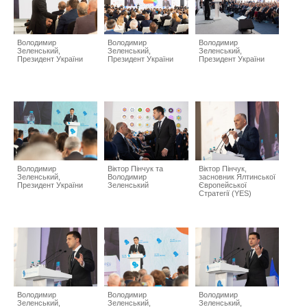
Володимир
Володимир
Володимир
Зеленський,
Зеленський,
Зеленський,
Президент України
Президент України
Президент України
Володимир
Віктор Пінчук та
Віктор Пінчук,
Зеленський,
Володимир
засновник Ялтинської
Президент України
Зеленський
Європейської
Стратегії (YES)
Володимир
Володимир
Володимир
Зеленський,
Зеленський,
Зеленський,