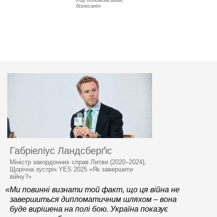
Ігор Коломойський,
бізнесмен
Габріеліус Ландсберґіс
Міністр закордонних справ Литви (2020–2024),
Щорічна зустріч YES 2025 «Як завершити
війну?»
«Ми повинні визнати той факт, що ця війна не
завершиться дипломатичним шляхом – вона
буде вирішена на полі бою. Україна показує