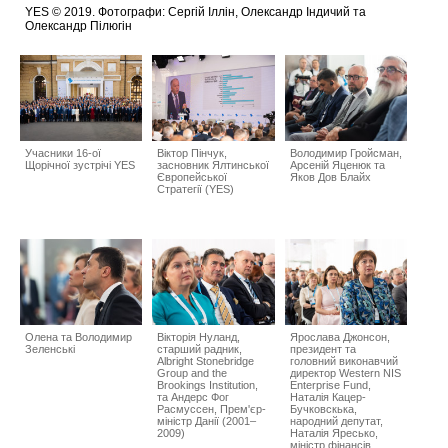
YES © 2019. Фотографи: Сергій Іллін, Олександр Індичий та
Олександр Пілюгін
Учасники 16-ої
Віктор Пінчук,
Володимир Гройсман,
Щорічної зустрічі YES
засновник Ялтинської
Арсеній Яценюк та
Європейської
Яков Дов Блайх
Стратегії (YES)
Олена та Володимир
Вікторія Нуланд,
Ярослава Джонсон,
Зеленські
старший радник,
президент та
Albright Stonebridge
головний виконавчий
Group and the
директор Western NIS
Brookings Institution,
Enterprise Fund,
та Андерс Фог
Наталія Кацер-
Расмуссен, Прем'єр-
Бучковскька,
міністр Данії (2001–
народний депутат,
2009)
Наталія Яресько,
міністр фінансів