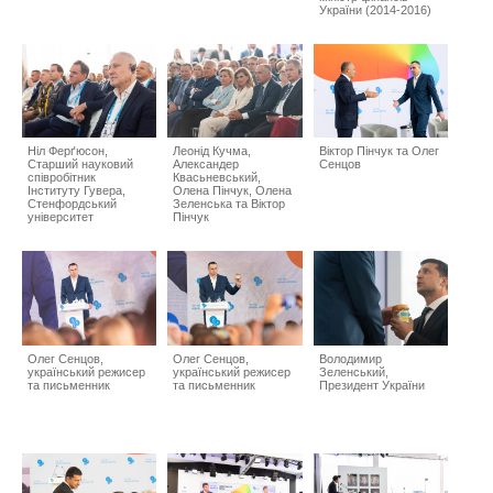
України (2014-2016)
Ніл Ферґюсон,
Леонід Кучма,
Віктор Пінчук та Олег
Старший науковий
Александер
Сенцов
співробітник
Квасьневський,
Інституту Гувера,
Олена Пінчук, Олена
Стенфордський
Зеленська та Віктор
університет
Пінчук
Олег Сенцов,
Олег Сенцов,
Володимир
український режисер
український режисер
Зеленський,
та письменник
та письменник
Президент України