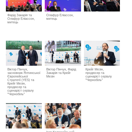
Фарід Закарія та
Олафур Еліассон,
Олафур Еліассон,
митець
митець
Віктор Пінчук,
Віктор Пінчук, Фарід
Крейг Мезін,
засновник Ялтинської
Закарія та Крейг
продюсер та
Європейської
Мезін
сценаріст серіалу
Стратегії (YES) та
"Чернобіль"
Крейг Мезін,
продюсер та
сценаріст серіалу
"Чернобіль"