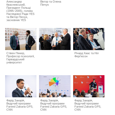
Александер
Віктор та Олена
Квасневський,
Пінчук
Президент Польщі
(1995–2005), голова
Наглядової Ради YES
та Віктор Пінчук,
засновник YES
Стівен Пінкер,
Річард Хаас та Ніл
Професор психології,
Ферґюсон
Гарвардський
університет
Фарід Закарія,
Фарід Закарія,
Фарід Закарія,
Ведучий програми
Ведучий програми
Ведучий програми
Fareed Zakaria GPS,
Fareed Zakaria GPS,
Fareed Zakaria GPS,
CNN
CNN
CNN