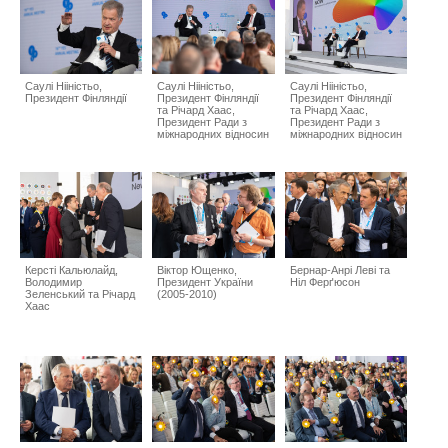
Саулі Нііністьо,
Саулі Нііністьо,
Саулі Нііністьо,
Президент Фінляндії
Президент Фінляндії
Президент Фінляндії
та Річард Хаас,
та Річард Хаас,
Президент Ради з
Президент Ради з
міжнародних відносин
міжнародних відносин
Керсті Кальюлайд,
Віктор Ющенко,
Бернар-Анрі Леві та
Володимир
Президент України
Ніл Ферґюсон
Зеленський та Річард
(2005-2010)
Хаас