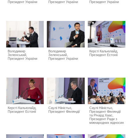
Президент України
Президент України
Президент України
Володимир
Володимир
Керсті Кальюлайд,
Зеленський,
Зеленський,
Президент Естонії
Президент України
Президент України
Керсті Кальюлайд,
Саулі Нііністьо,
Саулі Нііністьо,
Президент Естонії
Президент Фінляндії
Президент Фінляндії
та Річард Хаас,
Президент Ради з
міжнародних відносин