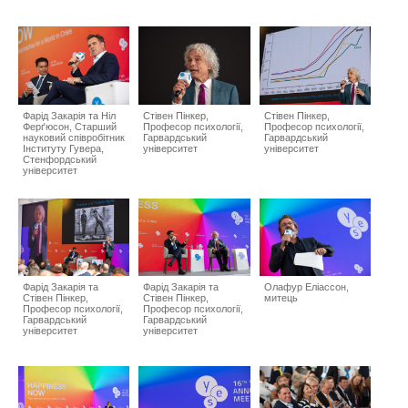
Фарід Закарія та Ніл
Стівен Пінкер,
Стівен Пінкер,
Ферґюсон, Старший
Професор психології,
Професор психології,
науковий співробітник
Гарвардський
Гарвардський
Інституту Гувера,
університет
університет
Стенфордський
університет
Фарід Закарія та
Фарід Закарія та
Олафур Еліассон,
Стівен Пінкер,
Стівен Пінкер,
митець
Професор психології,
Професор психології,
Гарвардський
Гарвардський
університет
університет