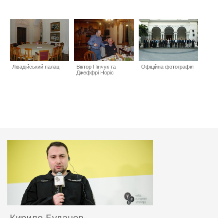
Лівадійський палац
Віктор Пінчук та
Офіційна фотографія
Джеффрі Норіс