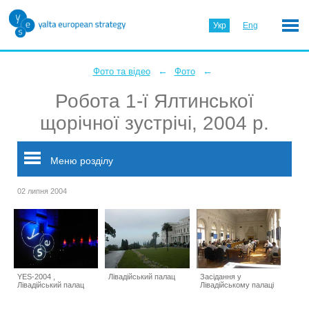
Укр
Eng
←
←
Фото та відео
Фото
Робота 1-ї Ялтинської
щорічної зустрічі, 2004 р.
Меню розділу
02 липня 2004
YES-2004 ,
Лівадійський палац
Засідання у
Лівадійський палац
Лівадійському палаці