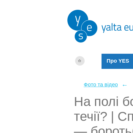
Про YES
←
Фото та відео
На полі б
течії? | 
— бороть