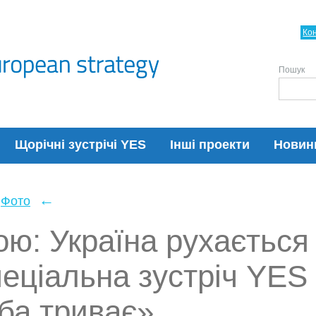
Ко
Пошук
Щорічні зустрічі YES
Інші проекти
Новин
←
Фото
ою: Україна рухається
Спеціальна зустріч YES
ба триває»