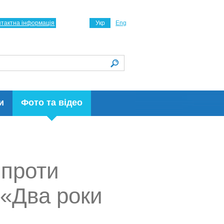
нтактна інформація
Укр
Eng
и
Фото та відео
 проти
 «Два роки