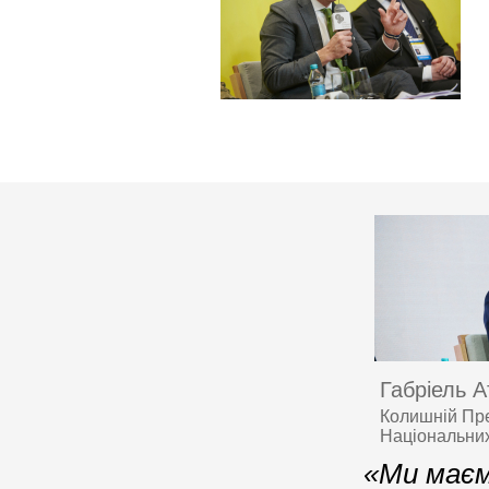
Габріель А
Колишній Пре
Національних
«Ми маєм