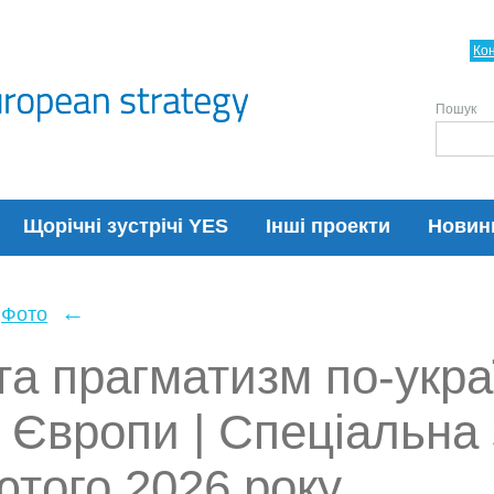
Ко
Пошук
Щорічні зустрічі YES
Інші проекти
Новин
←
Фото
 та прагматизм по-укра
Європи | Спеціальна 
ютого 2026 року