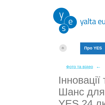
Про YES
←
Фото та відео
Інновації
Шанс для 
YES 24 л