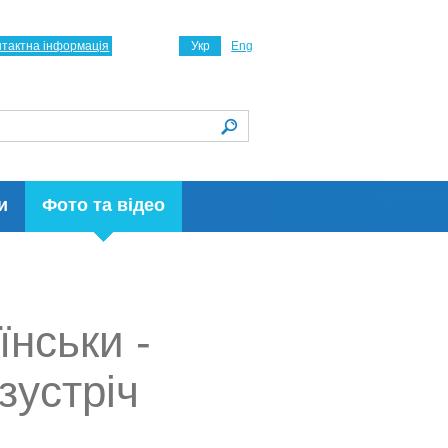
нтактна інформація
Укр
Eng
и
Фото та відео
їнськи -
зустріч