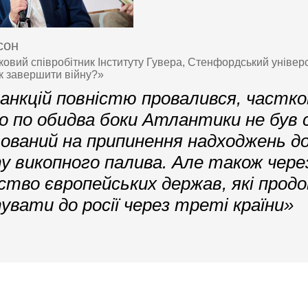
сон
овий співробітник Інституту Гувера, Стенфордський універс
к завершити війну?»
анкцій повністю провалився, частко
о по обидва боки Атлантики не був 
ваний на припинення надходжень до 
у викопного палива. Але також чере
ство європейських держав, які прод
увати до росії через треті країни»