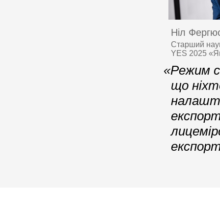
Ніл Фергю
Старший наук
YES 2025 «Я
«Режим с
що ніхт
налашто
експорт
лицемір
експорт