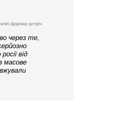
итет, Щорічна зустріч
во через те,
серйозно
росії від
з масове
овжували