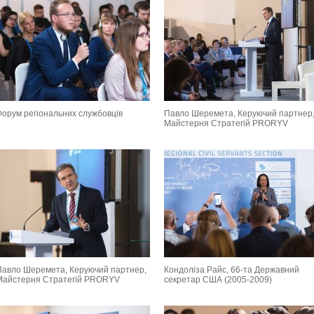
Форум регіональних службовців
Павло Шеремета, Керуючий партнер
Майстерня Стратегій PRORYV
Павло Шеремета, Керуючий партнер,
Кондоліза Райс, 66-та Державний
Майстерня Стратегій PRORYV
секретар США (2005-2009)