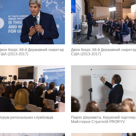
Джон Керрі, 68-й Державний секретар
Джон Керрі, 68-й Державний секрета
США (2013-2017)
США (2013-2017)
Форум регіональних службовців
Павло Шеремета, Керуючий партнер
Майстерня Стратегій PRORYV