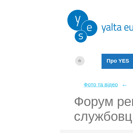
Про YES
←
Фото та відео
Форум ре
службовц