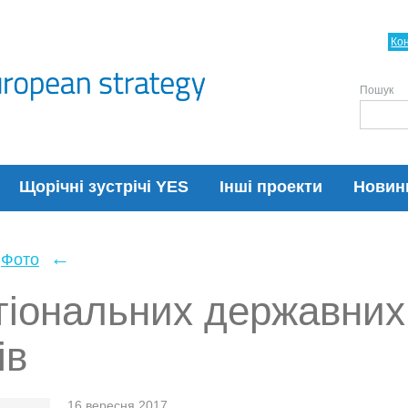
Ко
Пошук
Щорічні зустрічі YES
Інші проекти
Новин
←
Фото
гіональних державних
ів
16 вересня 2017