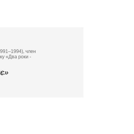
1991–1994), член
ку «Два роки -
нє»