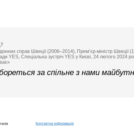
дт
рдонних справ Швеції (2006–2014), Прем’єр-міністр Швеції (
ади YES, Спеціальна зустріч YES у Києві, 24 лютого 2024 ро
иває»
 бореться за спільне з нами майбут
Контактна інформація
тегія