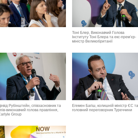
Тоні Блер, Виконавчий Голова
Інституту Тоні Блера та екс-прем’єр-
міністр Великобританії
евід Рубінштейн, співзасновник та
Егемен Багіш, колишній міністр ЄС т
пів-виконавчий голова правління,
головний переговорник Туреччини
arlyle Group