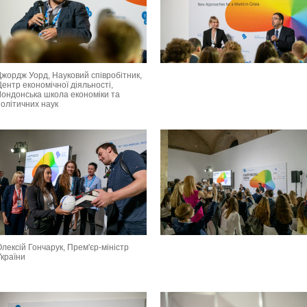
Джордж Уорд, Науковий співробітник,
ентр економічної діяльності,
Лондонська школа економіки та
політичних наук
лексій Гончарук, Прем'єр-міністр
України