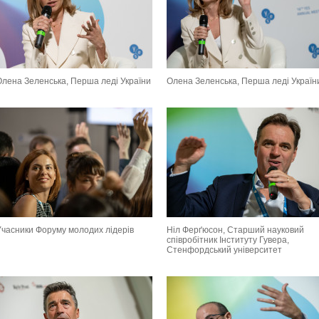
Олена Зеленська, Перша леді України
Олена Зеленська, Перша леді Україн
Учасники Форуму молодих лідерів
Ніл Ферґюсон, Старший науковий
співробітник Інституту Гувера,
Стенфордський університет