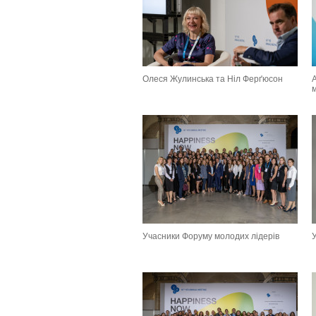
Олеся Жулинська та Ніл Ферґюсон
м
Учасники Форуму молодих лідерів