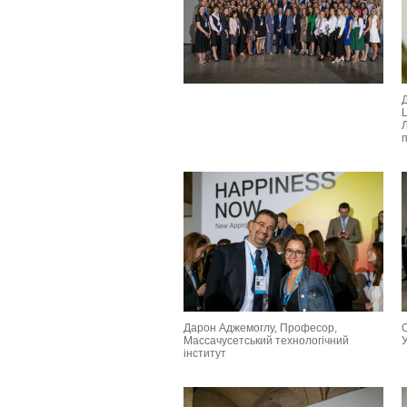
Ц
Дарон Аджемоглу, Професор,
О
Массачусетський технологічний
інститут