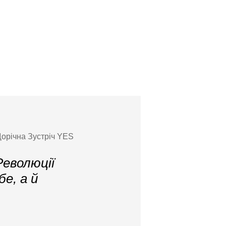
Щорічна Зустріч YES
Революції
бе, а й