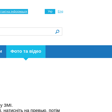
нтактна інформація
Укр
Eng
и
Фото та відео
 у ЗМІ.
і, натисніть на превью, потім