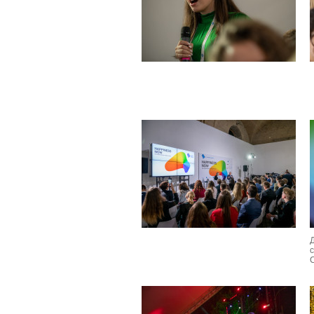
Д
с
C