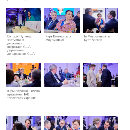
Вікторія Нуланд,
Курт Волкер та Ія
Ія Меурмішвілі та
заступниця
Меурмішвілі
Курт Волкер
державного
секретаря США,
Державний
департамент США
Юрій Вітренко, Голова
правління НАК
"Нафтогаз України"