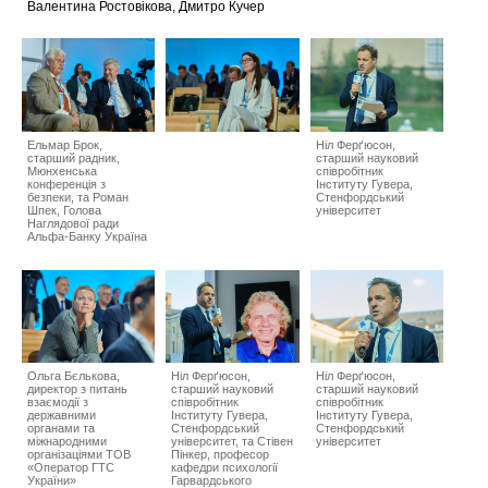
Валентина Ростовікова, Дмитро Кучер
Ельмар Брок,
Ніл Ферґюсон,
старший радник,
cтарший науковий
Мюнхенська
співробітник
конференція з
Інституту Гувера,
безпеки, та Роман
Стенфордський
Шпек, Голова
університет
Наглядової ради
Альфа-Банку Україна
Ольга Бєлькова,
Ніл Ферґюсон,
Ніл Ферґюсон,
директор з питань
старший науковий
cтарший науковий
взаємодії з
співробітник
співробітник
державними
Інституту Гувера,
Інституту Гувера,
органами та
Стенфордський
Стенфордський
міжнародними
університет, та Стівен
університет
організаціями ТОВ
Пінкер, професор
«Оператор ГТС
кафедри психології
України»
Гарвардського