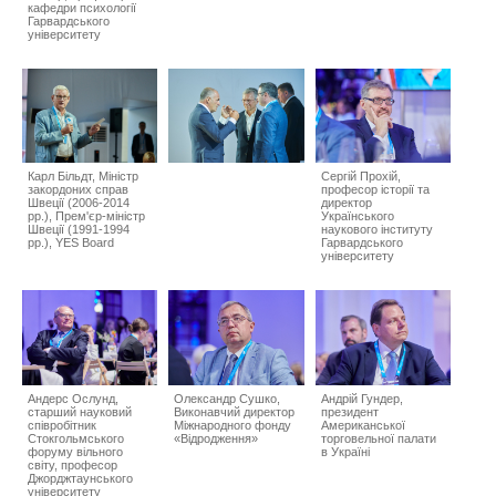
кафедри психології
Гарвардського
університету
Карл Більдт, Міністр
Сергій Прохій,
закордоних справ
професор історії та
Швеції (2006-2014
директор
рр.), Прем'єр-міністр
Українського
Швеції (1991-1994
наукового інституту
рр.), YES Board
Гарвардського
університету
Андерс Ослунд,
Олександр Сушко,
Андрій Гундер,
старший науковий
Виконавчий директор
президент
співробітник
Міжнародного фонду
Американської
Стокгольмського
«Відродження»
торговельної палати
форуму вільного
в Україні
світу, професор
Джорджтаунського
університету