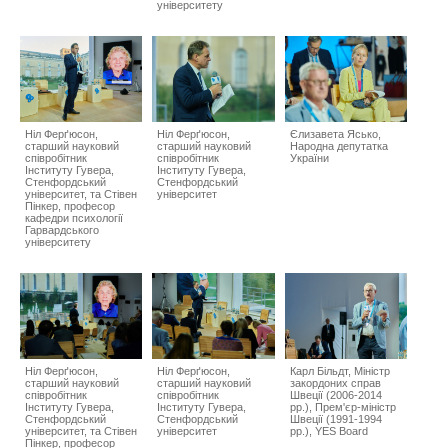
університету
Ніл Ферґюсон,
Ніл Ферґюсон,
Єлизавета Ясько,
старший науковий
cтарший науковий
Народна депутатка
співробітник
співробітник
України
Інституту Гувера,
Інституту Гувера,
Стенфордський
Стенфордський
університет, та Стівен
університет
Пінкер, професор
кафедри психології
Гарвардського
університету
Ніл Ферґюсон,
Ніл Ферґюсон,
Карл Більдт, Міністр
старший науковий
cтарший науковий
закордоних справ
співробітник
співробітник
Швеції (2006-2014
Інституту Гувера,
Інституту Гувера,
рр.), Прем'єр-міністр
Стенфордський
Стенфордський
Швеції (1991-1994
університет, та Стівен
університет
рр.), YES Board
Пінкер, професор