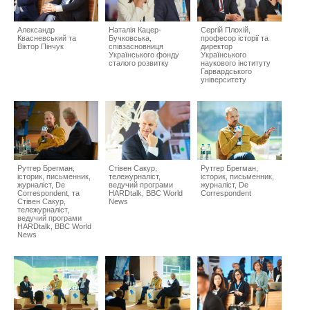
Александр
Наталія Кацер-
Сергій Плохій,
Квасневський та
Бучковська,
професор історії та
Віктор Пінчук
співзасновниця
директор
Українського фонду
Українського
сталого розвитку
наукового інституту
Гарвардського
університету
Рутгер Брегман,
Стівен Сакур,
Рутгер Брегман,
історик, письменник,
тележурналіст,
історик, письменник,
журналіст, De
ведучий програми
журналіст, De
Correspondent, та
HARDtalk, BBC World
Correspondent
Стівен Сакур,
News
тележурналіст,
ведучий програми
HARDtalk, BBC World
News