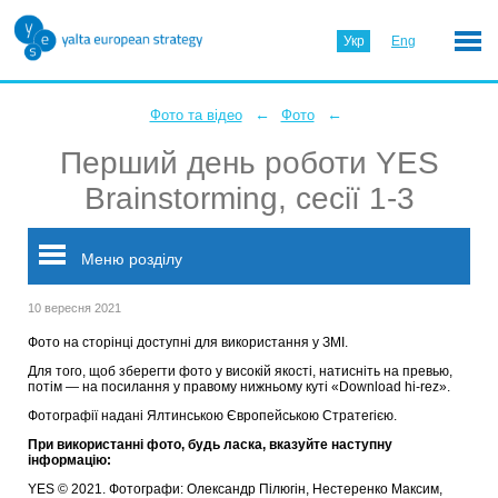
Укр
Eng
←
←
Фото та відео
Фото
Перший день роботи YES
Brainstorming, сесії 1-3
Меню розділу
10 вересня 2021
Фото на сторінці доступні для використання у ЗМІ.
Для того, щоб зберегти фото у високій якості, натисніть на превью,
потім — на посилання у правому нижньому куті «Download hi-rez».
Фотографії надані Ялтинською Європейською Стратегією.
При використанні фото, будь ласка, вказуйте наступну
інформацію:
YES © 2021. Фотографи: Олександр Пілюгін, Нестеренко Максим,