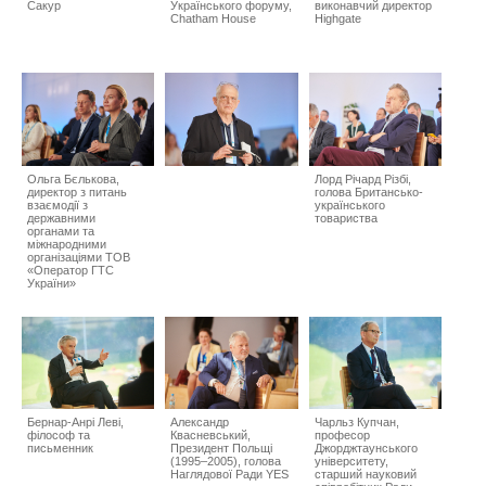
Сакур
Українського форуму,
виконавчий директор
Chatham House
Highgate
Ольга Бєлькова,
Лорд Річард Різбі,
директор з питань
голова Британсько-
взаємодії з
українського
державними
товариства
органами та
міжнародними
організаціями ТОВ
«Оператор ГТС
України»
Бернар-Анрі Леві,
Александр
Чарльз Купчан,
філософ та
Квасневський,
професор
письменник
Президент Польщі
Джорджтаунського
(1995–2005), голова
університету,
Наглядової Ради YES
старший науковий