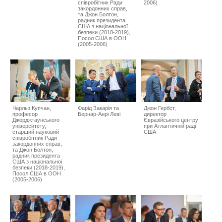
співробітник Ради
2006)
закордонних справ,
та Джон Болтон,
радник президента
США з національної
безпеки (2018-2019),
Посол США в ООН
(2005-2006)
Чарльз Купчан,
Фарід Закарія та
Джон Гербст,
професор
Бернар-Анрі Леві
директор
Джорджтаунського
Євразійського центру
університету,
при Атлантичній раді
старший науковий
США
співробітник Ради
закордонних справ,
та Джон Болтон,
радник президента
США з національної
безпеки (2018-2019),
Посол США в ООН
(2005-2006)