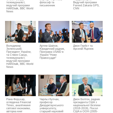
тележурналіст,
філософ та
Ведучий програми
ведучий програми
письменник
Fareed Zakaria GPS,
HARDtalk, BBC World
CNN
News
Володимир
Артем Шаіпов,
Джон Гербст та
Зеленський,
Юридичний радник,
Арсеній Яценюк
Президент України,
Програма USAID в
та Стівен Сакур,
Україні "Нове
тележурналіст,
Правосуддя"
ведучий програми
HARDtalk, BBC World
News
Рана Форухар,
Чарльз Купчан,
Джон Болтон, радник
oглядачка Financial
професор
президента США з
Times, aналітикиня
Джорджтаунського
національної безпеки
світової економіки,
університету,
(2018-2019), Посол
авторка книг
старший науковий
США в ООН (2005-