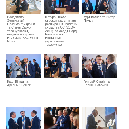
Володимир
Штефан Фюле,
Курт Волкер та Віктор
Зеленський,
єврокомісар з питань
Пінчук
Президент України,
розширення і політики
та Стівен Сакур,
сусідства ЄС (2010-
тележурналіст,
2014), та Лорд Річард
ведучий програми
Різбі, голова
HARDtalk, BBC World
Британсько-
News
українського
товариства
Карл Більдт та
Григорій Суркіс та
Арсеній Яценюк
Сергій Льовочкін