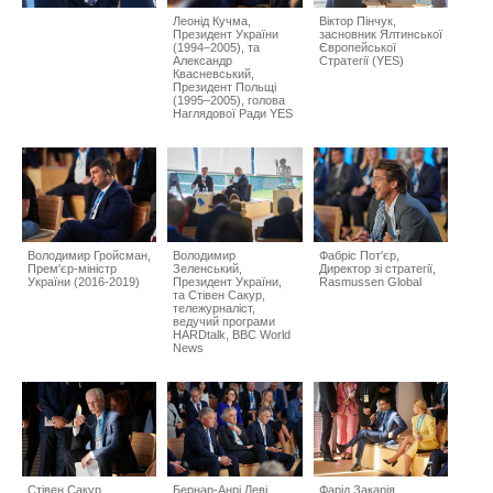
Леонід Кучма,
Віктор Пінчук,
Президент України
засновник Ялтинської
(1994–2005), та
Європейської
Александр
Стратегії (YES)
Квасневський,
Президент Польщі
(1995–2005), голова
Наглядової Ради YES
Володимир Гройсман,
Володимир
Фабріс Пот'єр,
Прем'єр-міністр
Зеленський,
Директор зі стратегії,
України (2016-2019)
Президент України,
Rasmussen Global
та Стівен Сакур,
тележурналіст,
ведучий програми
HARDtalk, BBC World
News
Стівен Сакур,
Бернар-Анрі Леві,
Фарід Закарія,