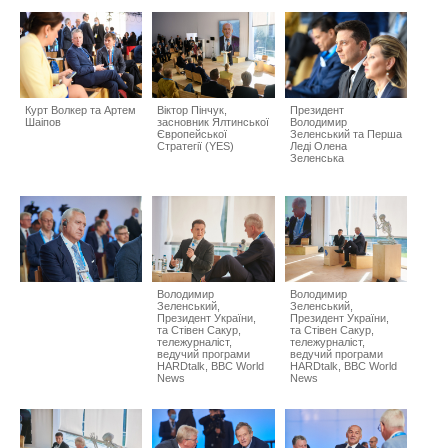
Курт Волкер та Артем
Віктор Пінчук,
Президент
Шаіпов
засновник Ялтинської
Володимир
Європейської
Зеленський та Перша
Стратегії (YES)
Леді Олена
Зеленська
Володимир
Володимир
Зеленський,
Зеленський,
Президент України,
Президент України,
та Стівен Сакур,
та Стівен Сакур,
тележурналіст,
тележурналіст,
ведучий програми
ведучий програми
HARDtalk, BBC World
HARDtalk, BBC World
News
News