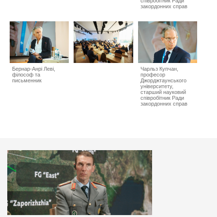
співробітник Ради
закордонних справ
Бернар-Анрі Леві,
Чарльз Купчан,
філософ та
професор
письменник
Джорджтаунського
університету,
старший науковий
співробітник Ради
закордонних справ