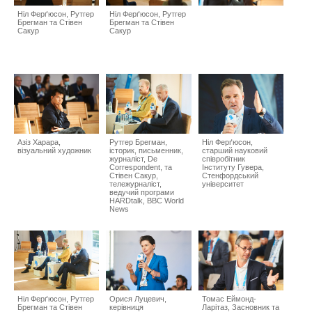
Ніл Ферґюсон, Рутгер
Ніл Ферґюсон, Рутгер
Брегман та Стівен
Брегман та Стівен
Сакур
Сакур
Азіз Харара,
Рутгер Брегман,
Ніл Ферґюсон,
візуальний художник
історик, письменник,
cтарший науковий
журналіст, De
співробітник
Correspondent, та
Інституту Гувера,
Стівен Сакур,
Стенфордський
тележурналіст,
університет
ведучий програми
HARDtalk, BBC World
News
Ніл Ферґюсон, Рутгер
Орися Луцевич,
Томас Еймонд-
Брегман та Стівен
керівниця
Ларітаз, Засновник та