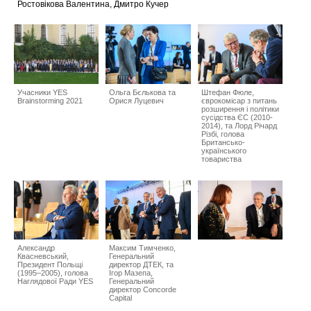
Ростовікова Валентина, Дмитро Кучер
Учасники YES
Ольга Бєлькова та
Штефан Фюле,
Brainstorming 2021
Орися Луцевич
єврокомісар з питань
розширення і політики
сусідства ЄС (2010-
2014), та Лорд Річард
Різбі, голова
Британсько-
українського
товариства
Александр
Максим Тимченко,
Квасневський,
Генеральний
Президент Польщі
директор ДТЕК, та
(1995–2005), голова
Ігор Мазепа,
Наглядової Ради YES
Генеральний
директор Concorde
Capital