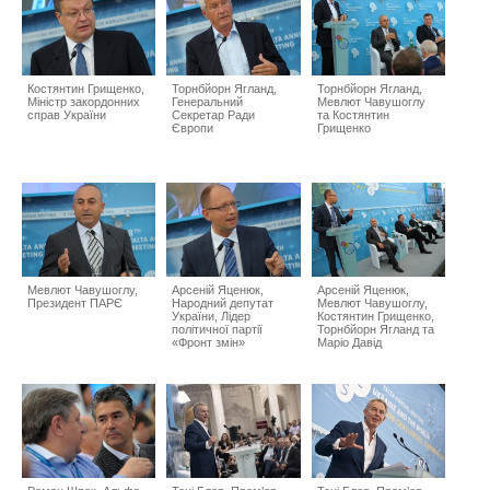
Костянтин Грищенко,
Торнбйорн Ягланд,
Торнбйорн Ягланд,
Міністр закордонних
Генеральний
Мевлют Чавушоглу
справ України
Секретар Ради
та Костянтин
Європи
Грищенко
Мевлют Чавушоглу,
Арсеній Яценюк,
Арсеній Яценюк,
Президент ПАРЄ
Народний депутат
Мевлют Чавушоглу,
України, Лідер
Костянтин Грищенко,
політичної партії
Торнбйорн Ягланд та
«Фронт змін»
Маріо Давід