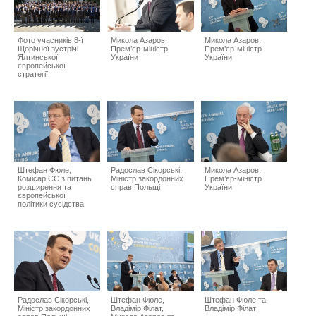
Фото учасників 8-ї
Микола Азаров,
Микола Азаров,
Щорічної зустрічі
Прем’єр-міністр
Прем’єр-міністр
Ялтинської
України
України
європейської
стратегії
Штефан Фюле,
Радослав Сікорські,
Микола Азаров,
Комісар ЄС з питань
Міністр закордонних
Прем’єр-міністр
розширення та
справ Польщі
України
європейської
політики сусідства
Радослав Сікорські,
Штефан Фюле,
Штефан Фюле та
Міністр закордонних
Владімір Філат,
Владімір Філат