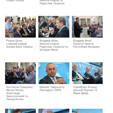
справ Польщі
Микола Азаров та
Радослав Сікорські
Роман Шпек,
Владімір Філат,
Владімір Філат,
старший радник
Микола Азаров,
Прем’єр-міністр
Альфа-Банк Україна
Радослав Сікорські та
Республіки Молдова
Штефан Фюле
Костянтин Грищенко,
Мевлют Чавушоглу,
Торнбйорн Ягланд,
Віктор Пінчук,
Президент ПАРЄ
Арсеній Яценюк та
Александр
Маріо Давід
Кваснєвський та
Леонід Кучма