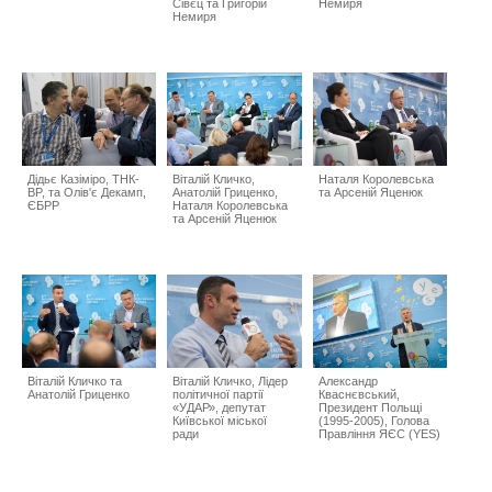
Сівєц та Григорій
Немиря
Немиря
Дідьє Казіміро, ТНК-
Віталій Кличко,
Наталя Королевська
BP, та Олів'є Декамп,
Анатолій Гриценко,
та Арсеній Яценюк
ЄБРР
Наталя Королевська
та Арсеній Яценюк
Віталій Кличко та
Віталій Кличко, Лідер
Александр
Анатолій Гриценко
політичної партії
Кваснєвський,
«УДАР», депутат
Президент Польщі
Київської міської
(1995-2005), Голова
ради
Правління ЯЄС (YES)