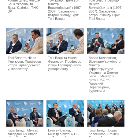
Роман Шпек, Альфа-
Тоні Блер, Прем’єр-
Тоні Блер, Прем’єр-
Банк Україна, та
міністр
міністр
Дідьє Казіміро, ТНК-
Великобританії (1997-
Великобританії (1997-
BP
2007), Засновник і
2007), Засновник і
патрон "Фонду Віри"
патрон "Фонду Віри"
Тоні Блера
Тоні Блера
Тоні Блер та Ніалл
Тоні Блер та Ніалл
Борис Колесніков,
Фергюсон, Професор
Фергюсон, Професор
Віце-прем’єр-міністр,
історії Гарвардського
історії Гарвардського
Міністр
університету
університету
інфраструктури
України, та Егемен
Багиш, Міністр з
питань ЄС та
Головний
Переговірник,
Туреччина
Карл Більдт, Міністр
Егемен Багиш,
Карл Більдт, Борис
закордонних справ
Міністр з питань ЄС
Колесніков, Егемен