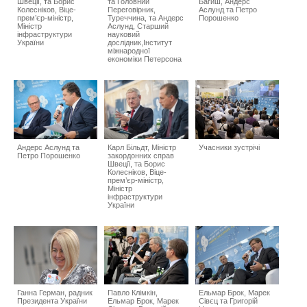
Швеції, та Борис
та Головний
Багиш, Андерс
Колесніков, Віце-
Переговірник,
Аслунд та Петро
прем’єр-міністр,
Туреччина, та Андерс
Порошенко
Міністр
Аслунд, Старший
інфраструктури
науковий
України
дослідник,Інститут
міжнародної
економіки Петерсона
Андерс Аслунд та
Карл Більдт, Міністр
Учасники зустрічі
Петро Порошенко
закордонних справ
Швеції, та Борис
Колесніков, Віце-
прем’єр-міністр,
Міністр
інфраструктури
України
Ганна Герман, радник
Павло Клімкін,
Ельмар Брок, Марек
Президента України
Ельмар Брок, Марек
Сівєц та Григорій