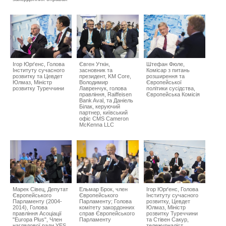
Ігор Юрґенс, Голова
Євген Уткін,
Штефан Фюле,
Інституту сучасного
засновник та
Комісар з питань
розвитку та Цевдет
президент, KM Core,
розширення та
Юлмаз, Міністр
Володимир
Європейської
розвитку Туреччини
Лавренчук, голова
політики сусідства,
правління, Raiffeisen
Європейська Комісія
Bank Aval, та Даніель
Білак, керуючий
партнер, київський
офіс CMS Cameron
McKenna LLC
Марек Сівец, Депутат
Ельмар Брок, член
Ігор Юрґенс, Голова
Європейського
Європейського
Інституту сучасного
Парламенту (2004-
Парламенту; Голова
розвитку, Цевдет
2014), Голова
комітету закордонних
Юлмаз, Міністр
правління Асоціації
справ Європейського
розвитку Туреччини
"Europa Plus", Член
Парламенту
та Стівен Сакур,
наглядової ради YES
тележурналіст,