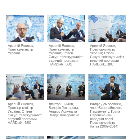
Арсеній Яценюк,
Арсеній Яценюк,
Арсеній Яценюк,
Прем’єр-міністр
Прем’єр-міністр
Прем’єр-міністр
України
України; Стівен
України; Стівен
Сакур, тележурналіст,
Сакур, тележурналіст,
ведучий програми
ведучий програми
HARDtalk, BBC
HARDtalk, BBC
Арсеній Яценюк,
Дмитро Шимків,
Валдіс Домбровскіс,
Прем’єр-міністр
Валерія Гонтарева,
член Європейського
України; Стівен
Андерс Аслунд та
Парламенту, Група
Сакур, тележурналіст,
Валдіс Домбровскіс
Європейської
ведучий програми
народної партії;
HARDtalk, BBC
Прем’єр-міністр
Латвії (2009-2014)