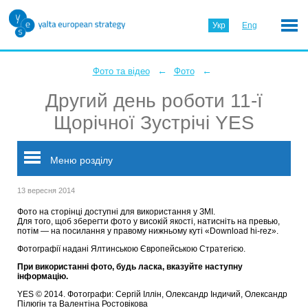
Укр
Eng
←
←
Фото та відео
Фото
Другий день роботи 11-ї
Щорічної Зустрічі YES
Меню розділу
13 вересня 2014
Фото на сторінці доступні для використання у ЗМІ.
Для того, щоб зберегти фото у високій якості, натисніть на превью,
потім — на посилання у правому нижньому куті «Download hi-rez».
Фотографії надані Ялтинською Європейською Стратегією.
При використанні фото, будь ласка, вказуйте наступну
інформацію.
YES © 2014. Фотографи: Сергій Іллін, Олександр Індичий, Олександр
Пілюгін та Валентіна Ростовікова