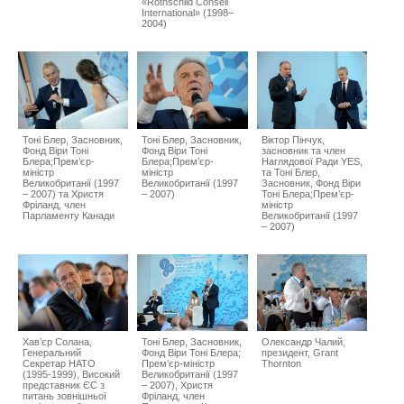
«Rothschild Сonseil
International» (1998–
2004)
Тоні Блер, Засновник,
Тоні Блер, Засновник,
Віктор Пінчук,
Фонд Віри Тоні
Фонд Віри Тоні
засновник та член
Блера;Прем’єр-
Блера;Прем’єр-
Наглядової Ради YES,
міністр
міністр
та Тоні Блер,
Великобританії (1997
Великобританії (1997
Засновник, Фонд Віри
– 2007) та Христя
– 2007)
Тоні Блера;Прем’єр-
Фріланд, член
міністр
Парламенту Канади
Великобританії (1997
– 2007)
Хав’єр Солана,
Тоні Блер, Засновник,
Олександр Чалий,
Генеральний
Фонд Віри Тоні Блера;
президент, Grant
Секретар НАТО
Прем’єр-міністр
Thornton
(1995-1999), Високий
Великобританії (1997
представник ЄС з
– 2007), Христя
питань зовнішньої
Фріланд, член