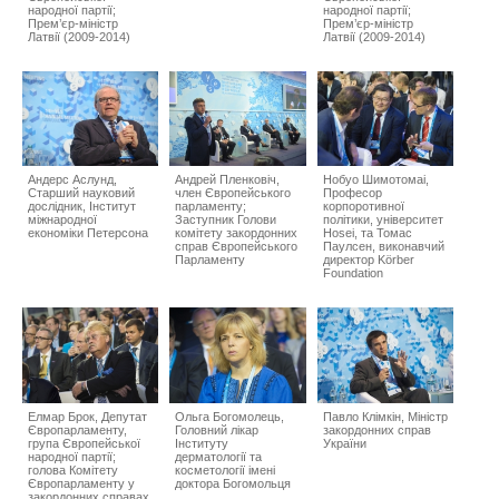
народної партії;
народної партії;
Прем’єр-міністр
Прем’єр-міністр
Латвії (2009-2014)
Латвії (2009-2014)
Андерс Аслунд,
Андрей Пленковіч,
Нобуо Шимотомаі,
Старший науковий
член Європейського
Професор
дослідник, Інститут
парламенту;
корпоротивної
міжнародної
Заступник Голови
політики, університет
економіки Петерсона
комітету закордонних
Hosei, та Томас
справ Європейського
Паулсен, виконавчий
Парламенту
директор Körber
Foundation
Елмар Брок, Депутат
Ольга Богомолець,
Павло Клімкін, Міністр
Європарламенту,
Головний лікар
закордонних справ
група Європейської
Інституту
України
народної партії;
дерматології та
голова Комітету
косметології імені
Європарламенту у
доктора Богомольця
закордонних справах