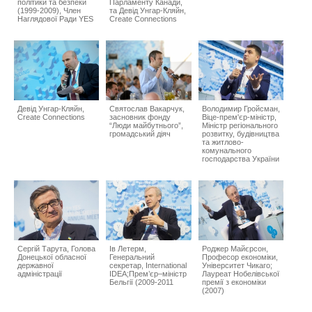
політики та безпеки
Парламенту Канади,
(1999-2009), Член
та Девід Унгар-Кляйн,
Наглядової Ради YES
Create Connections
Девід Унгар-Кляйн,
Святослав Вакарчук,
Володимир Гройсман,
Create Connections
засновник фонду
Віце-прем'єр-міністр,
“Люди майбутнього”,
Міністр регіонального
громадський діяч
розвитку, будівництва
та житлово-
комунального
господарства України
Сергій Тарута, Голова
Ів Летерм,
Роджер Майєрсон,
Донецької обласної
Генеральний
Професор економіки,
державної
секретар, International
Університет Чикаго;
адміністрації
IDEA;Прем’єр–міністр
Лауреат Нобелівської
Бельгії (2009-2011
премії з економіки
(2007)