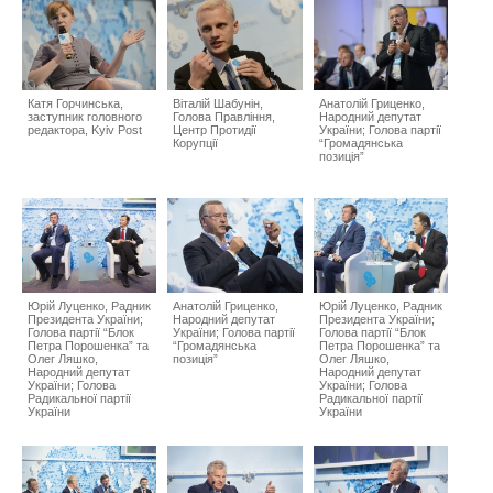
Катя Горчинська,
Віталій Шабунін,
Анатолій Гриценко,
заступник головного
Голова Правління,
Народний депутат
редактора, Kyiv Post
Центр Протидії
України; Голова партії
Корупції
“Громадянська
позиція”
Юрій Луценко, Радник
Анатолій Гриценко,
Юрій Луценко, Радник
Президента України;
Народний депутат
Президента України;
Голова партії “Блок
України; Голова партії
Голова партії “Блок
Петра Порошенка” та
“Громадянська
Петра Порошенка” та
Олег Ляшко,
позиція”
Олег Ляшко,
Народний депутат
Народний депутат
України; Голова
України; Голова
Радикальної партії
Радикальної партії
України
України