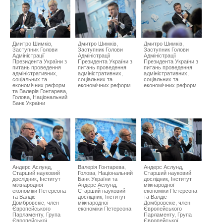
Дмитро Шимків,
Дмитро Шимків,
Дмитро Шимків,
Заступник Голови
Заступник Голови
Заступник Голови
Адміністрації
Адміністрації
Адміністрації
Президента України з
Президента України з
Президента України з
питань проведення
питань проведення
питань проведення
адміністративних,
адміністративних,
адміністративних,
соціальних та
соціальних та
соціальних та
економічних реформ
економічних реформ
економічних реформ
та Валерія Гонтарева,
Голова, Національний
Банк України
Андерс Аслунд,
Валерія Гонтарева,
Андерс Аслунд,
Старший науковий
Голова, Національний
Старший науковий
дослідник, Інститут
Банк України та
дослідник, Інститут
міжнародної
Андерс Аслунд,
міжнародної
економіки Петерсона
Старший науковий
економіки Петерсона
та Валдіс
дослідник, Інститут
та Валдіс
Домбровскіс, член
міжнародної
Домбровскіс, член
Європейського
економіки Петерсона
Європейського
Парламенту, Група
Парламенту, Група
Європейської
Європейської