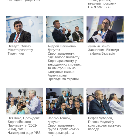
ведучий програми
HARDtalk, BBC
Цевдет Юлмаз,
Андрей Пленкович,
Джиммі Вейлз,
Міністр розвитку
Депутат
Засновник, Вікіпедія
Туреччини
Європарламенту,
та фонд Вікімедія
віце-голова Комітету
Європарламенту у
закордонних справах,
та Дмитро Шимків,
заступник голови
Адміністрації
Президента України
Пет Кокс, Президент
Чарльз Теннок,
Рефат Чубаров,
Європейського
депутат
Голова Меджлісу
Парламенту (2002-
Європарламенту,
кримськотатарського
2004), Член
група Європейських
народу
Наглядової ради YES
консерваторів та