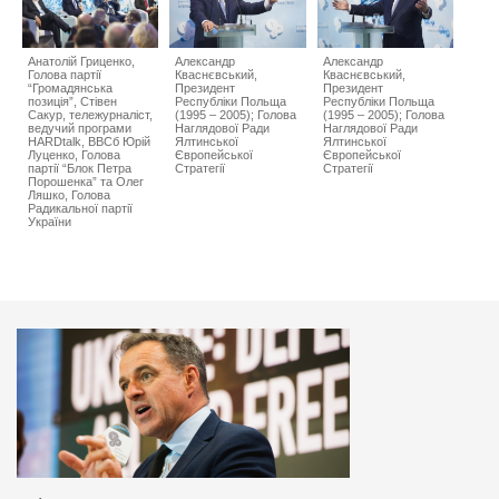
Анатолій Гриценко,
Александр
Александр
Голова партії
Кваснєвський,
Кваснєвський,
“Громадянська
Президент
Президент
позиція”, Стівен
Республіки Польща
Республіки Польща
Сакур, тележурналіст,
(1995 – 2005); Голова
(1995 – 2005); Голова
ведучий програми
Наглядової Ради
Наглядової Ради
HARDtalk, BBCб Юрій
Ялтинської
Ялтинської
Луценко, Голова
Європейської
Європейської
партії “Блок Петра
Стратегії
Стратегії
Порошенка” та Олег
Ляшко, Голова
Радикальної партії
України