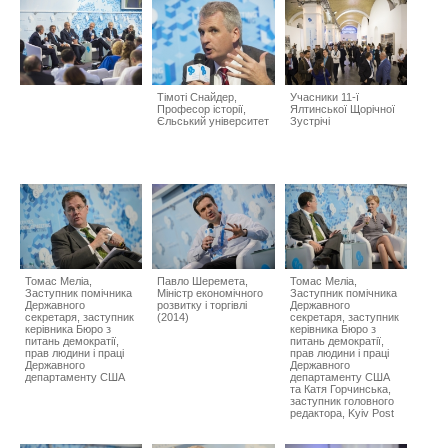
Тімоті Снайдер,
Учасники 11-ї
Професор історії,
Ялтинської Щорічної
Єльський університет
Зустрічі
Томас Меліа,
Павло Шеремета,
Томас Меліа,
Заступник помічника
Міністр економічного
Заступник помічника
Державного
розвитку і торгівлі
Державного
секретаря, заступник
(2014)
секретаря, заступник
керівника Бюро з
керівника Бюро з
питань демократії,
питань демократії,
прав людини і праці
прав людини і праці
Державного
Державного
департаменту США
департаменту США
та Катя Горчинська,
заступник головного
редактора, Kyiv Post