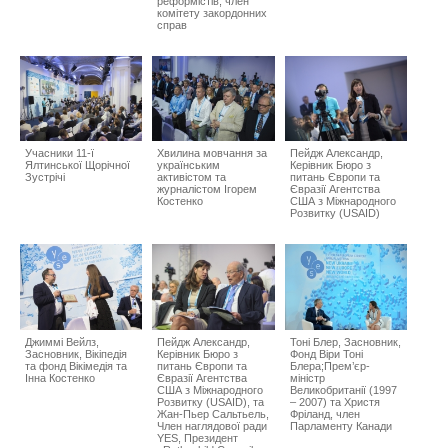
реформістів, член
комітету закордонних
справ
Учасники 11-ї
Хвилина мовчання за
Пейдж Александр,
Ялтинської Щорічної
українським
Керівник Бюро з
Зустрічі
активістом та
питань Європи та
журналістом Ігорем
Євразії Агентства
Костенко
США з Міжнародного
Розвитку (USAID)
Джиммі Вейлз,
Пейдж Александр,
Тоні Блер, Засновник,
Засновник, Вікіпедія
Керівник Бюро з
Фонд Віри Тоні
та фонд Вікімедія та
питань Європи та
Блера;Прем’єр-
Інна Костенко
Євразії Агентства
міністр
США з Міжнародного
Великобританії (1997
Розвитку (USAID), та
– 2007) та Христя
Жан-Пьер Сальтьель,
Фріланд, член
Член наглядової ради
Парламенту Канади
YES, Президент