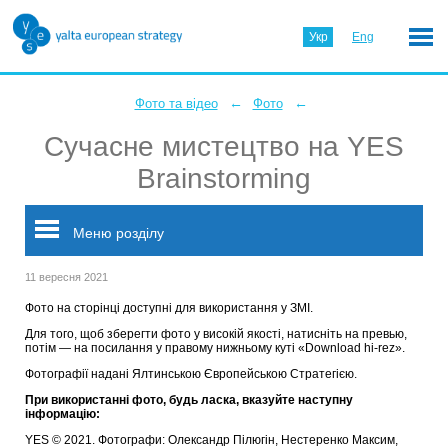
Укр
Eng
←
←
Фото та відео
Фото
Cучасне мистецтво на YES
Brainstorming
Меню розділу
11 вересня 2021
Фото на сторінці доступні для використання у ЗМІ.
Для того, щоб зберегти фото у високій якості, натисніть на превью,
потім — на посилання у правому нижньому куті «Download hi-rez».
Фотографії надані Ялтинською Європейською Стратегією.
При використанні фото, будь ласка, вказуйте наступну
інформацію:
YES © 2021. Фотографи: Олександр Пілюгін, Нестеренко Максим,