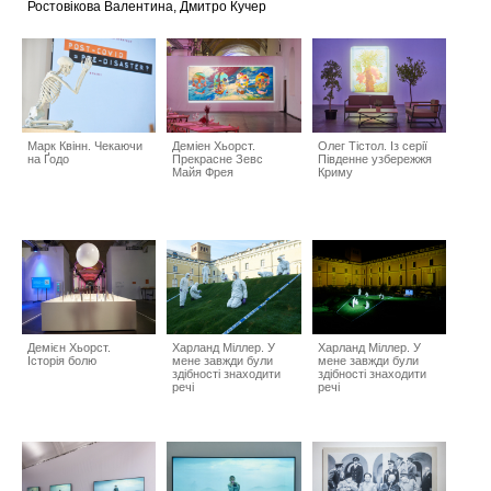
Ростовікова Валентина, Дмитро Кучер
Марк Квінн. Чекаючи
Деміен Хьорст.
Олег Тістол. Із серії
на Ґодо
Прекрасне Зевс
Південне узбережжя
Майя Фрея
Криму
Демієн Хьорст.
Харланд Міллер. У
Харланд Міллер. У
Історія болю
мене завжди були
мене завжди були
здібності знаходити
здібності знаходити
речі
речі