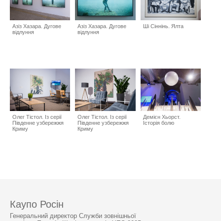
Азіз Хазара. Дугове
Азіз Хазара. Дугове
Ші Сіннінь. Ялта
відлуння
відлуння
Олег Тістол. Із серії
Олег Тістол. Із серії
Демієн Хьорст.
Південне узбережжя
Південне узбережжя
Історія болю
Криму
Криму
Каупо Росін
Генеральний директор Служби зовнішньої