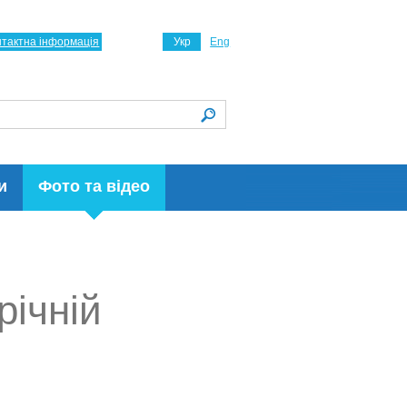
нтактна інформація
Укр
Eng
и
Фото та відео
річній