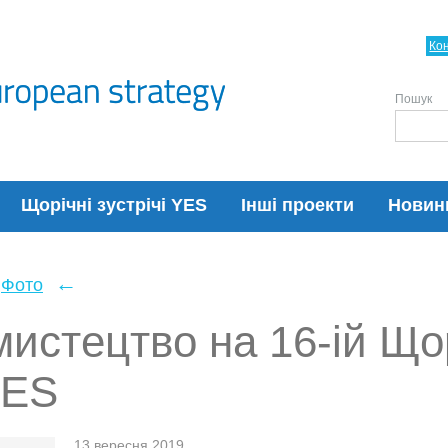
Ко
Пошук
Щорічні зустрічі YES
Інші проекти
Новин
←
Фото
истецтво на 16-ій Що
YES
13 вересня 2019