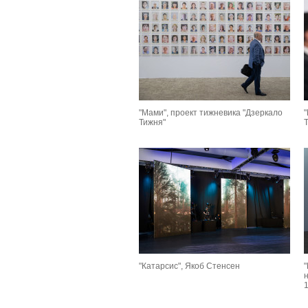
"Мами", проект тижневика "Дзеркало
Тижня"
"Катарсис", Якоб Стенсен
"
н
1