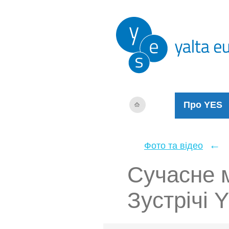
Про YES
←
Фото та відео
Cучасне м
Зустрічі 