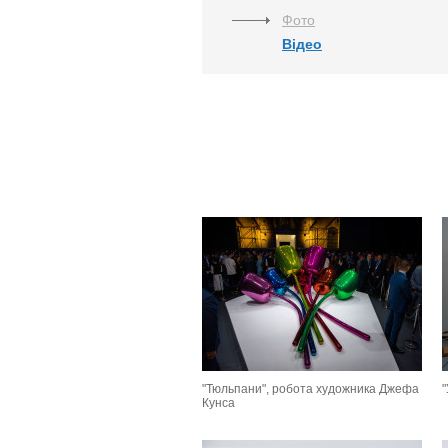
Фото
Відео
"Тюльпани", робота художника Джефа
"
Кунса