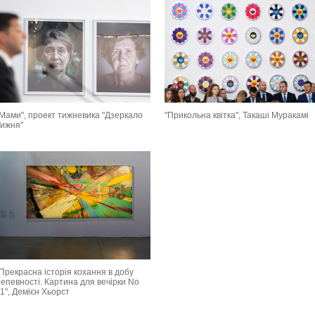
"Мами", проект тижневика "Дзеркало
"Прикольна квітка", Такаші Муракамі
Тижня"
Прекрасна історія кохання в добу
епевності. Картина для вечірки No
1", Демієн Хьорст