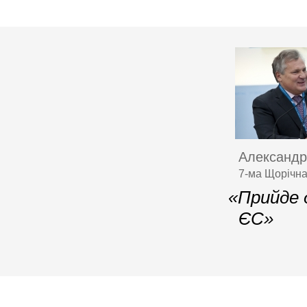
Александр
7-ма Щорічна
«Прийде 
ЄС»