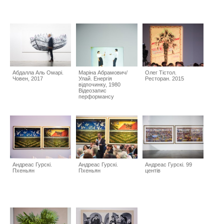
Абдалла Аль Омарі.
Маріна Абрамович/
Олег Тістол.
Човен, 2017
Улай. Енергія
Ресторан. 2015
відпочинку, 1980
Відеозапис
перформансу
Андреас Гурскі.
Андреас Гурскі.
Андреас Гурскі. 99
Пхеньян
Пхеньян
центів