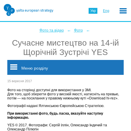
Укр
Eng
←
←
Фото та відео
Фото
Cучасне мистецтво на 14-ій
Щорічній Зустрічі YES
Меню розділу
15 вересня 2017
Фото на сторінці доступні для використання у ЗМІ.
Для того, щоб зберегти фото у високій якості, натисніть на превью,
потім — на посилання у правому нижньому куті «Download hi-rez».
Фотографії надані Ялтинською Європейською Стратегією.
При використанні фото, будь ласка, вказуйте наступну
інформацію.
YES © 2017. Фотографи: Сергій Іллін, Олександр Індичий та
Олександр Пілюгін