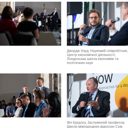
Джордж Уорд, Науковий співробітник,
Центр економічної діяльності,
Лондонська школа економіки та
політичних наук
Філ Брідлоу, Заслужений професор
Школи міжнародних відносин Сем