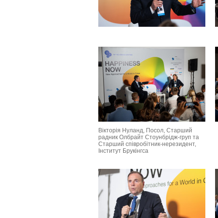
Вікторія Нуланд, Посол, Старший
радник Олбрайт Стоунбрідж-груп та
Старший співробітник-нерезидент,
Інститут Брукінгса