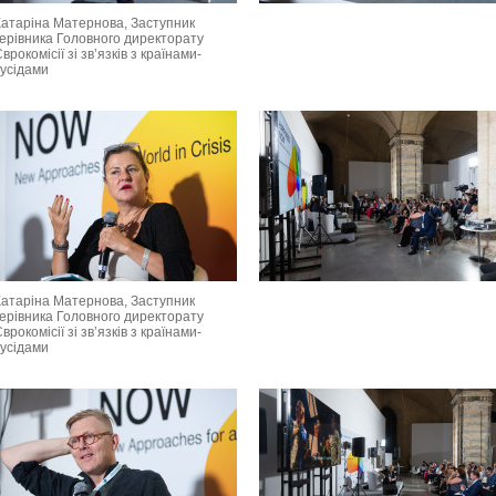
Катаріна Матернова, Заступник
керівника Головного директорату
врокомісії зі зв’язків з країнами-
сусідами
Катаріна Матернова, Заступник
керівника Головного директорату
врокомісії зі зв’язків з країнами-
сусідами