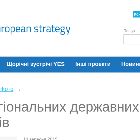
Ко
Пошук
Щорічні зустрічі YES
Інші проекти
Новин
←
Фото
гіональних державних
ів
14 вересня 2019