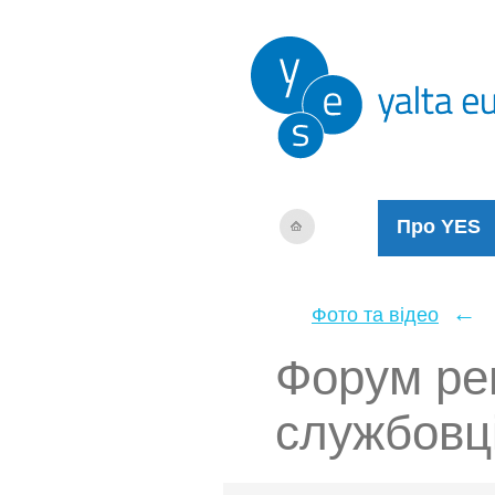
Про YES
←
Фото та відео
Форум ре
службовц