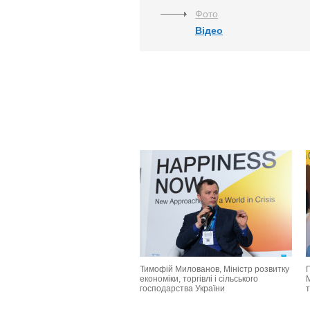
Фото
Відео
Тимофій Милованов, Міністр розвитку
економіки, торгівлі і сільського
господарства України
т