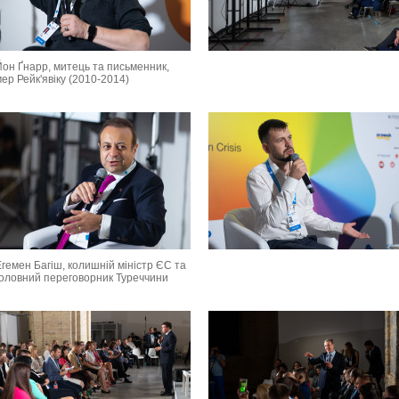
Йон Ґнарр, митець та письменник,
ер Рейк'явіку (2010-2014)
гемен Багіш, колишній міністр ЄС та
головний переговорник Туреччини