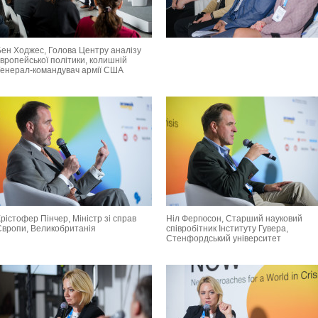
Бен Ходжес, Голова Центру аналізу
вропейської політики, колишній
Генерал-командувач армії США
рістофер Пінчер, Міністр зі справ
Ніл Фергюсон, Старший науковий
Європи, Великобританія
співробітник Інституту Гувера,
Стенфордський університет