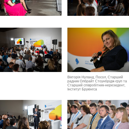
Вікторія Нуланд, Посол, Старший
радник Олбрайт Стоунбрідж-груп та
Старший співробітник-нерезидент,
Інститут Брукінгса