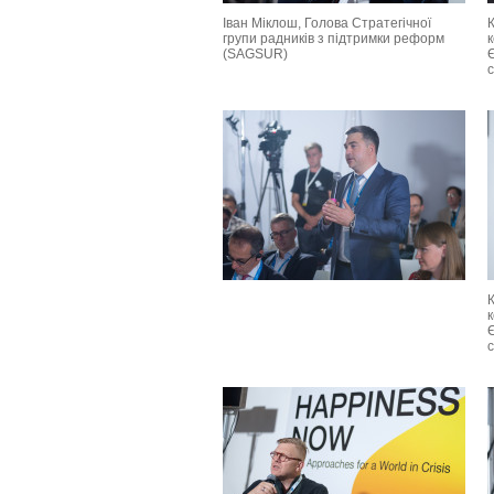
Іван Міклош, Голова Стратегічної
групи радників з підтримки реформ
(SAGSUR)
Є
Є