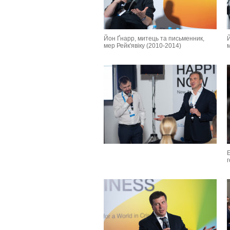
Йон Ґнарр, митець та письменник,
мер Рейк'явіку (2010-2014)
м
Е