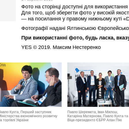
Фото на сторінці доступні для використання
Для того, щоб зберегти фото у високій якост
— на посилання у правому нижньому куті «D
Фотографії надані Ялтинською Європейсько
При використанні фото, будь ласка, вка
YES © 2019. Максим Нестеренко
Павло Кухта, Перший заступник
Павло Шеремета, Іван Міклош,
Міністерства економічного розвитку
Катаріна Матернова, Павло Кухта та
а торгівлі України
Віце-президенто ЄБРР Алан Пію