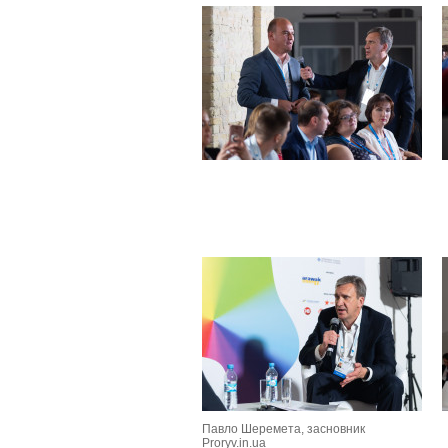
Павло Шеремета, засновник
Proryv.in.ua