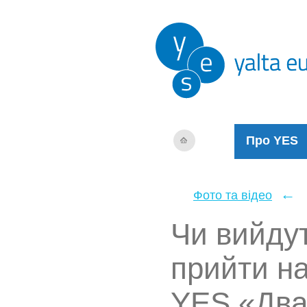
Про YES
←
Фото та відео
Чи вийдут
прийти на
YES «Два