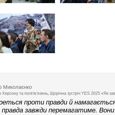
р Миколаєнко
 Херсону та політв'язень, Щорічна зустріч YES 2025 «Як з
ореться проти правди й намагаєтьс
е правда завжди перемагатиме. Вон