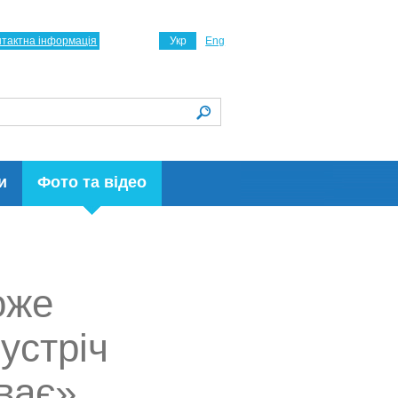
нтактна інформація
Укр
Eng
и
Фото та відео
оже
устріч
ває»