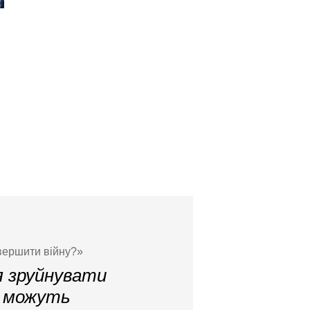
авершити війну?»
я зруйнувати
и можуть