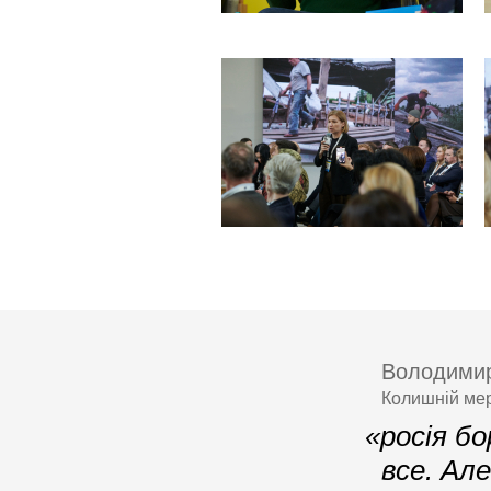
Володими
Колишній мер
«росія б
все. Ал