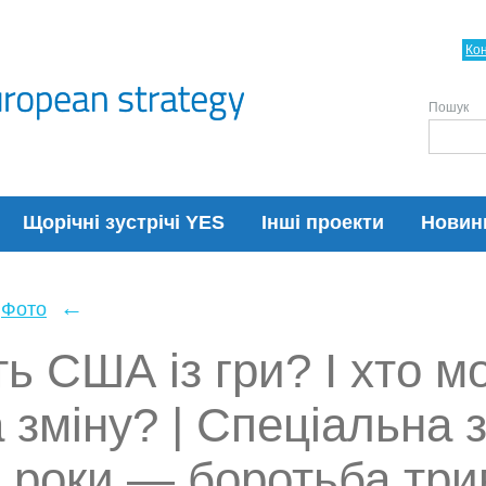
Ко
Пошук
Щорічні зустрічі YES
Інші проекти
Новин
←
Фото
ь США із гри? І хто м
 зміну? | Спеціальна з
 роки — боротьба три