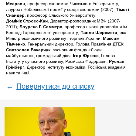
Меєрсон
, професор економіки Чиказького Університету,
лауреат Нобелівської премії у сфері економіки (2007);
Тімоті
Снайдер
, професор Єльського Університету;
Домінік Стросс-Кан
, Директор-розпорядник МВФ (2007-
2011);
Лоуренс Г. Саммерс
, професор школи управління ім.
Кеннеді Гарвардського університету;
Павло Шеремета
, екс-
Міністр економічного розвитку і торгівлі України;
Максим
Тімченко
, Генеральний директор, Голова Правління ДТЕК;
Святослав Вакарчук
, засновник фонду «Люди
майбутнього», громадський діяч;
Ігор Юргенс
,
Голова
Інституту сучасного розвитку, Російська Федерація,
Руслан
Грінберг
,
Директор Інституту економіки, Російська академія
наук та інші.
←
Повернутися до списку