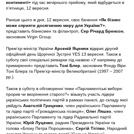
континенті»
під час вечірнього прийому, який відбудеться в
п’ятницю, 12 вересня.
Раніше цього ж дня, 12 вересня, своє бачення
«Як бізнес
може сприяти досягненню миру для України?»
,
представить бізнесмен та філантроп,
Сер Річард Бренсон
,
засновник Virgin Group.
Прем’єр-міністр України
Арсеній Яценюк
відкриє другий
офіційний день Щорічної Зустрічі YES 13 вересня. Також в
суботу свої спеціальні ремарки під назвою «У напрямку до
примирення» представить
Тоні Блер
, засновник Фонду Віри
Тоні Блера та Прем’єр-міністр Великобританії (1997 – 2007
рр.).
Також в суботу в обговоренні теми «Парламентські вибори:
прорив чи вкорінення старого?» візьмуть участь лідери
українських політичних партій в рамках панелі, до складу якої
увійдуть
Анатолій Гриценко
, член українського Парламенту
та лідер партії «Громадянська позиція»;
Олег Ляшко
, член
українського Парламенту та лідер Радикальної партії
України;
Юрій Луценко
, радник Президента України та
голова «Блоку Петра Порошенка»;
Сергій Тігіпко
, Народний
депутат України та голова партії “Сильна Україна”.