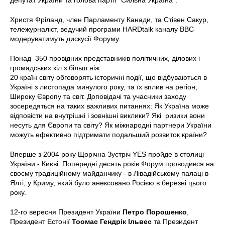
Христя Фріланд, член Парламенту Канади, та Стівен Сакур,
тележурналіст, ведучий програми HARDtalk каналу BBC
модеруватимуть дискусії Форуму.
Понад 350 провідних представників політичних, ділових і
громадських кіл з більш ніж
20 країн світу обговорять історичні події, що відбуваються в
Україні з листопада минулого року, та їх вплив на регіон,
Широку Європу та світ. Доповідачі та учасники заходу
зосередяться на таких важливих питаннях: Як Україна може
відповісти на внутрішні і зовнішні виклики? Які ризики вони
несуть для Європи та світу? Як міжнародні партнери України
можуть ефективно підтримати подальший розвиток країни?
Вперше з 2004 року Щорічна Зустріч YES пройде в столиці
України - Києві. Попередні десять років Форум проводився на
своєму традиційному майданчику - в Лівадійському палаці в
Ялті, у Криму, який було анексовано Росією в березні цього
року.
12-го вересня Президент України
Петро Порошенко
,
Президент Естонії
Тоомас Гендрік Ільвес
та Президент