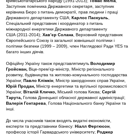
кримськотатарського народу (1991-2013);
Томас Меліа
,
Заступник помічника Державного секретаря, заступник
керівника Бюро з питань демократії, прав людини і праці
Державного департаменту США;
Карлос Паскуаль
,
Спеціальний представник і координатор з питань
міжнародної енергетики Державного департаменту
США (2011-2014);
Хав’єр Солана
, Верховний представник
Європейського Союзу із загальної зовнішньої політики і
політики безпеки (1999 – 2009), член Наглядової Ради YES та
багато інших діячів.
Офіційну Україну також представлятимуть
Володимир
Гройсман,
Віце-прем'єр-міністр, Міністр регіонального
розвитку, будівництва та житлово-комунального господарства
України;
Павло Клімкін
, Міністр закордонних справ України,
Юрій Продан,
Міністр енергетики та вугільної промисловості
України;
Віталій Кличко,
Міський голова Києва;
Сергій
Тарута,
Голова Донецької обласної державної адміністрації;
Валерія Гонтарева
, Голова Національного банку України та
інші.
До числа учасників також входять видатні економісти,
експерти та представники бізнесу:
Ніалл Фергюсон
,
професор історії Гарвардського університету;
Роджер