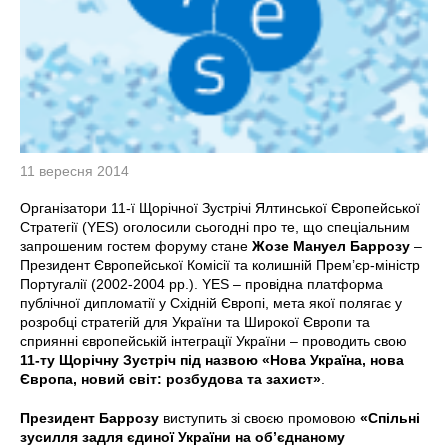
11 вересня 2014
Організатори 11-ї Щорічної Зустрічі Ялтинської Європейської
Стратегії (YES) оголосили сьогодні про те, що спеціальним
запрошеним гостем форуму стане
Жозе Мануел Баррозу
–
Президент Європейської Комісії та колишній Прем’єр-міністр
Португалії (2002-2004 рр.). YES – провідна платформа
публічної дипломатії у Східній Європі, мета якої полягає у
розробці стратегій для України та Широкої Європи та
сприянні європейській інтеграції України – проводить свою
11-ту Щорічну Зустріч під назвою «Нова Україна, нова
Європа, новий світ: розбудова та захист»
.
Президент Баррозу
виступить зі своєю промовою
«Спільні
зусилля задля єдиної України на об’єднаному