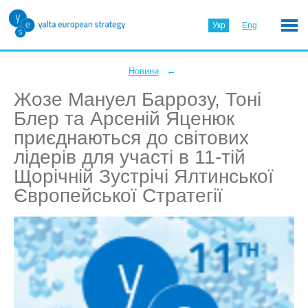
Укр
Eng
←
Новини
Жозе Мануел Баррозу, Тоні
Блер та Арсеній Яценюк
приєднаються до світових
лідерів для участі в 11-тій
Щорічній Зустрічі Ялтинської
Європейської Стратегії