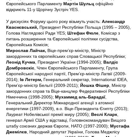
Європейського Парламенту
Мартін Шульц
офіційно
відкриють 11-у Щорічну Зустріч YES.
У дискусіях Форуму цього року візьмуть участь:
Александр
Кваснєвський,
Президент Республіки Польща (1995 – 2005),
Голова Наглядової Ради YES;
Штефан Фюле
, Комісар з
питань розширення та Європейської політики сусідства,
Європейська Комісія;
Мирослав Лайчак,
Віце-прем’єр-міністр, Міністр
закордонних та європейських справ Словацької Республіки;
Леонід Кучма
, Президент України (1994-2005);
Валдіс
Домбровскіс
,
Член Європейського Парламенту,
Група
Європейської народної партії, Прем’єр-міністр Латвії (2009-
2014);
Ів Летерм,
Генеральний секретар, International IDEA,
Прем’єр-міністр Бельгії (2009-2011);
Йошка Фішер
,
Міністр
закордонних справ та Віце-канцлер Федеративної Республіки
Німеччина (1998-2005);
Мухаммед аль-Барадаї
,
Генеральний Директор Міжнародної агенції з атомної
енергетики (1997-2009), в.о. Віце-Президента Єгипту (2013);
Лауреат Нобелівської премії миру (2005);
Веслі Кларк
,
генерал Армії США у відставці, Головнокомандувач Вищого
штабу союзних держав Європи, НАТО (1997-2000);
Мустафа
Джемілєв
, Народний депутат України, Голова Меджлісу