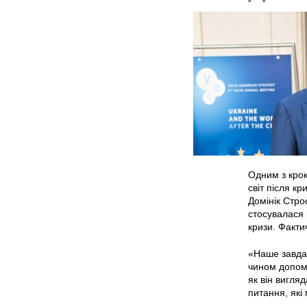
Одним з крок
світ після к
Домінік Стро
стосувалася 
кризи. Факти
«Наше завдан
чином допомо
як він вигля
питання, які