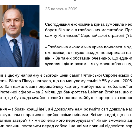
25 вересня 2009
Сьогоднішня економічна криза зумовила необ
боротьбі з нею в глобальних масштабах. Про 
саміту Ялтинської Європейської стратегії (YE
«Глобальна економічна криза почалася в одні
економіки, але дуже швидко поширилася на всі
він. - За таких обставин очевидно, що єдин
зусилля і діяти разом – як у масштабах світу, 
ів в цьому напрямку є сьогоднішній саміт Ялтинської Європейської ст
ризи». Віктор Пінчук нагадав, що на минулому саміті YES у липні 2
сс-Кан намалював непривабливу картину майбутнього глобальної ек
іпотечної сфери – за 2 місяці до банкротства Lehman Brothers, що 
чно, це був надзвичайно точний прогноз майбутніх процесів в економ
ня – зібрати кращі ідеї, які дозволять нам розуміти світ довкола на
жуть нам впоратися з прийдешніми змінами. Всі ми згодні, що світ 
датиме завтра? Як ми хочемо його перебудувати? Як ми зможемо ада
 ми повинні поставити перед собою і на які ми повинні відповісти вп