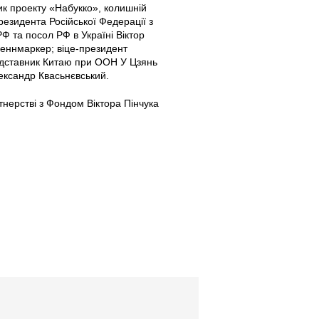
ник проекту «Набукко», колишній
езидента Російської Федерації з
Ф та посол РФ в Україні Віктор
Леннмаркер; віце-президент
редставник Китаю при ООН У Цзянь
ександр Квасьнєвський.
тнерстві з Фондом Віктора Пінчука