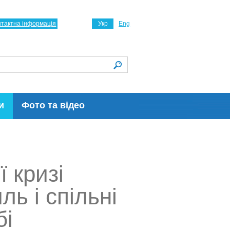
нтактна інформація
Укр
Eng
и
Фото та відео
ї кризі
ль і спільні
бі