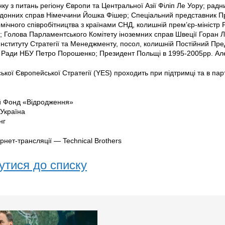
нку з питань регіону Європи та Центральної Азії Філіп Ле Уору; рад
рдонних справ Німеччини Йошка Фішер; Спеціальний представник Пр
мічного співробітництва з країнами СНД, колишній прем’єр-міністр Р
 Голова Парламентського Комітету іноземних справ Швеції Горан 
Інституту Стратегії та Менеджменту, посол, колишній Постійний П
а Ради НБУ Петро Порошенко; Президент Польщі в 1995-2005рр. Ал
ької Європейської Стратегії (YES) проходить при підтримці та в пар
 Фонд «Відродження»
 Україна
нг
рнет-трансляції — Technical Brothers
утися до списку