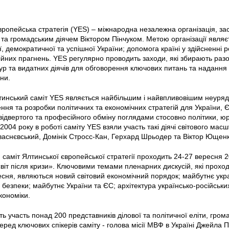
ропейська стратегія (YES) – міжнародна незалежна організація, за
та громадським діячем Віктором Пінчуком. Метою організації являє
, демократичної та успішної України; допомога країні у здійсненні 
ійних прагнень. YES регулярно проводить заходи, які збирають разом
тур та видатних діячів для обговорення ключових питань та наданн
їни.
тинський саміт YES являється найбільшим і найвпливовішим неуря
ння та розробки політичних та економічних стратегій для України, Єв
ідвертого та професійного обміну поглядами стосовно політики, юр
 2004 року в роботі саміту YES взяли участь такі діячі світового масш
аснєвський, Домінік Стросс-Кан, Герхард Шрьодер та Віктор Ющенк
 саміт Ялтинської європейської стратегії проходить 24-27 вересня 
світ після кризи». Ключовими темами пленарних дискусій, які проходя
есня, являються новий світовий економічний порядок; майбутнє укра
 безпеки; майбутнє України та ЄС; архітектура українсько-російськи
кономіки.
ть участь понад 200 представників ділової та політичної еліти, грома
 Серед ключових спікерів саміту - голова місії МВФ в Україні Джейла 