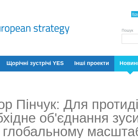
Ко
Пошук
Щорічні зустрічі YES
Інші проекти
Новин
ор Пінчук: Для протиді
хідне об'єднання зуси
в глобальному масшта