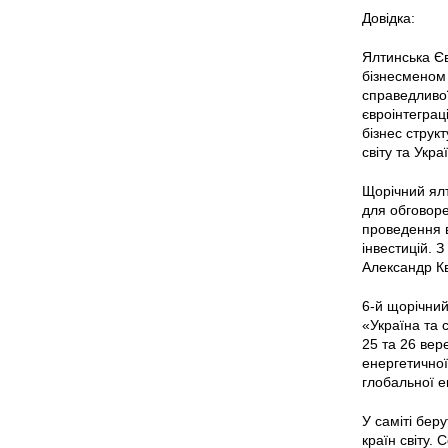
Довідка:
Ялтинська Єв
бізнесменом 
справедливої
євроінтеграц
бізнес струк
світу та Укра
Щорічний ял
для обговоре
проведення в
інвестицій. З
Александр Кв
6-й щорічний
«Україна та 
25 та 26 вер
енергетичної
глобальної е
У саміті беру
країн світу.