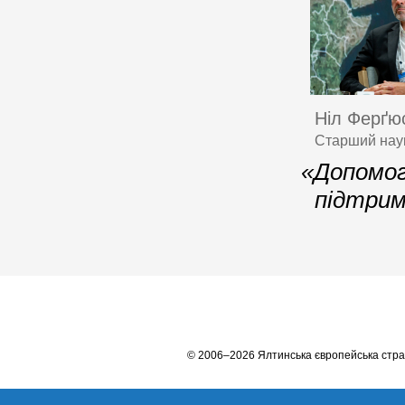
Ніл Ферґю
Старший наук
«Допомога
підтрим
© 2006–2026 Ялтинська європейська стра