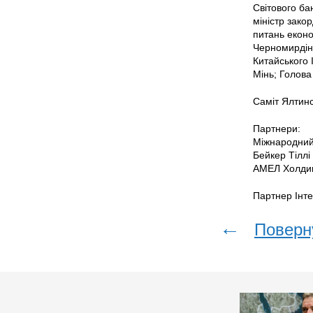
Світового ба
міністр зако
питань еконо
Черномирдін;
Китайського 
Мінь; Голов
Саміт Ялтинс
Партнери:
Міжнародний
Бейкер Тіллі
АМЕЛ Холди
Партнер Інте
←
Поверн