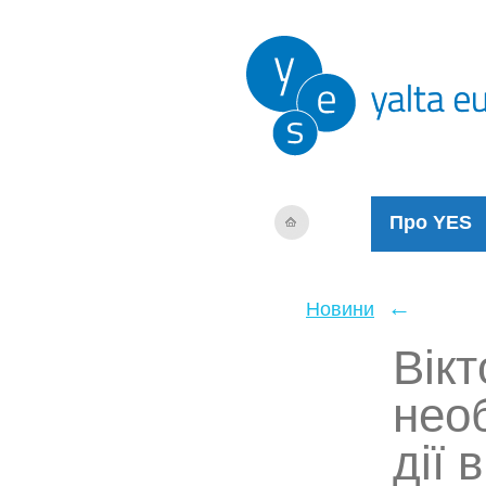
Про YES
←
Новини
Вікт
необ
дії 