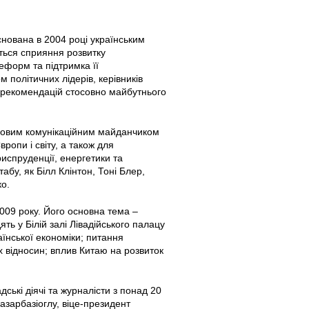
снована в 2004 році українським
ться сприяння розвитку
реформ та підтримка її
 політичних лідерів, керівників
я рекомендацій стосовно майбутнього
довим комунікаційним майданчиком
ропи і світу, а також для
испруденції, енергетики та
табу, як Білл Клінтон, Тоні Блер,
о.
2009 року. Його основна тема –
ть у Білій залі Лівадійського палацу
їнської економіки; питання
х відносин; вплив Китаю на розвиток
дські діячі та журналісти з понад 20
Пазарбазіоглу, віце-президент