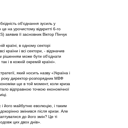
хідність об'єднання зусиль у
це на урочистому відкритті 6-го
S) заявив її засновник Віктор Пінчук
й країні, в одному секторі
 країни і всі сектори, - відзначив
им рішенням може бути об'єднати
так і в кожній окремій країні».
ратегії, який носить назву «Україна і
008 року директор-розпорядник МВФ
ономіки ще в той момент, коли криза
стало відправною точкою економічної
іці.
с і його майбутню еволюцію, і таким
докорінно змінився після кризи. Але
птуватися до його змін? Це ті
родовж цих двох днів».